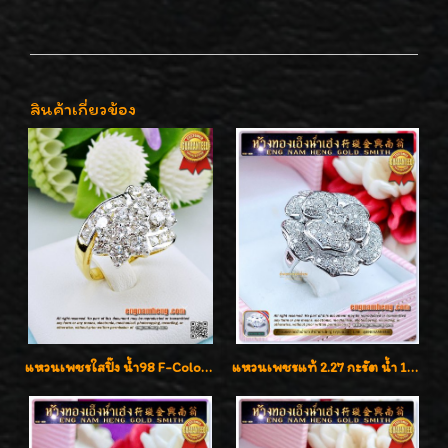
สินค้าเกี่ยวข้อง
แหวนเพชรใสปิ๊ง น้ำ98 F-Color/VVS1 น้ำหนักเพชรรวม 2.56 กะรัต ใส่เต็มนิ้วเพชรเป็นน้ำเป็นเนื้อสวยมากๆค่ะ
แหวนเพชรแท้ 2.27 กะรัต น้ำ 100% เบลเยี่ยมคัท ลวดลายดอกกุหลาบหรู