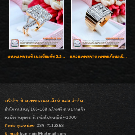
แหวนเพชรแท้ เบลเยี่ยมคัท 2.39 กะรัต น้ำ 98 F-Color/VVS ดีไซน์หน้ากว้างหรูเต็มนิ้ว
แหวนเพชรชาย เพชรแท้เบลเยี่ยมคัท น้ำ100% D-Color/VVS 2.46 กะรัต
บริษัท ห้างเพชรทองเอ็งน่ำเฮง จำกัด
สำนักงานใหญ่ 166-168 ถ.โพศรี ต.หมากแข้ง
อ.เมือง จ.อุดรธานี รหัสไปรษณีย์ 41000
ติดต่อ คุณหน่อย
089-7113268
E-mail:
kun_noie@hotmail.com