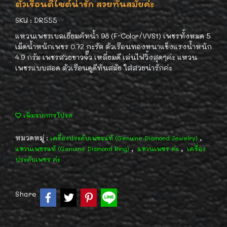
ตัวเรือนดีไซด์น่ารัก สวยทันสมัยค่ะ
SKU : DR555
แหวนเพชรเบลเยี่ยมคัทน้ำ 98 (F-Color/VVS1) เพชรทั้งหมด 5
เม็ดน้ำหนักเพชร 0.72 กะรัต ตัวเรือนทองหนาแข็งแรงน้ำหนัก
4.9 กรัม เพชรสวยขาวจั๊ว เหลี่ยมดี เล่นไฟวิ้งสุดๆค่ะ แหวน
เพชรแบบสอด ตัวเรือนดูดีทันสมัย ใส่สวยน่ารักค่ะ
เพิ่มรายการโปรด
หมวดหมู่ :
,
เครื่องประดับเพชรแท้ (Genuine Diamond Jewelry)
,
,
แหวนเพชรแท้ (Genuine Diamond Ring)
แหวนเพชร ค่ะ
เครื่อง
ประดับเพชร ค่ะ
Share