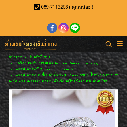
089-7113268 ( คุณหน่อย )
หน้าแรก
สินค้าทั้งหมด
เครื่องประดับเพชรแท้ (Genuine Diamond Jewelry)
แหวนเพชรแท้ (Genuine Diamond Ring)
แหวนเพชรเบลเยี่ยมคัทน้ำ 98 (F-Color/VVS1) น้ำหนักเพชร 0.72
กะรัต แหวนแถวแบบสอดค่ะ ตัวเรือนดีไซด์น่ารัก สวยทันสมัยค่ะ