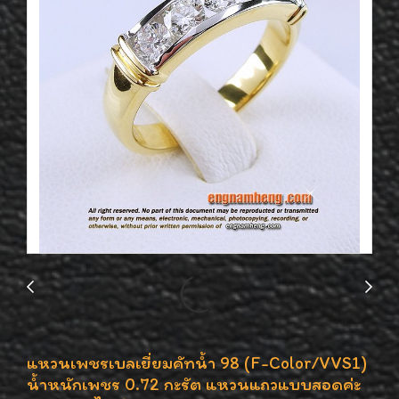
แหวนเพชรเบลเยี่ยมคัทน้ำ 98 (F-Color/VVS1)
น้ำหนักเพชร 0.72 กะรัต แหวนแถวแบบสอดค่ะ