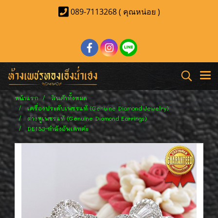
089-7113268 ( คุณหน่อย )
หน้าแรก
สินค้าทั้งหมด
เครื่องประดับเพชรแท้ (Genuine Diamond Jewelry)
ต่างหูเพชรแท้ (Genuine Diamond Earrings)
DE153-กำลังอัพเดทค่ะ