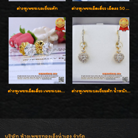
ต่างหูเพชรเบลเยี่ยมคัท
ต่างหูเพชรเม็ดเดี่ยว เม็ดละ 50 สตางค์ คู่ละ 1 กะรัต เพชรเบลเยี่ยมคัท น้ำ 98 F-Color/ VVS2 / 3EX พร้อมใบเซอร์สถาบัน GIA มาตรฐานสากลค่ะ
ต่างหูเพชรเม็ดเดี่ยว เพชรเบลเยี่ยมคัท น้ำ 96 H-Color/IF & VVS2/3EX น้ำหนักเพชรรวม 1.83 กะรัต พร้อมใบเซอร์ LAB GIA & HRD เพชรสวยปิ๊ง ราคาขายส่งค่ะ
ต่างหูเพชรเบลเยี่ยมคัท น้ำหนักเพชร 0.99 กะรัต ต่างหูห้อยตุ้งติ้งหัวใจสวยน่ารักใส่ได้ทุกวันค่ะ
บริษัท ห้างเพชรทองเอ็งน่ำเฮง จำกัด