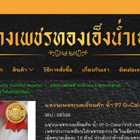
ก
สินค้า
วิธีการสั่งซื้อ
เกี่ยวกับเรา
ติดต่อเร
nuine Diamond Jewelry)
แหวนเพชรแท้ (Genuine Diamond Ring)
ต ใส่เล่นสวยๆค่ะ
แหวนเพชรเบลเยี่ยมคัท น้ำ 97 G-Colo
SKU : DR588
แหวนเพชรเบลเยี่ยมคัท น้ำ 97 G-Color/VVS เพชร
เพชรประกบเหมือนใส่เพชรสองกะรัต ในเม็ดประก
เม็ดขนาดเม็ดละ 7.6 ตังค์ ประดับบ่าข้างด้วยเพ