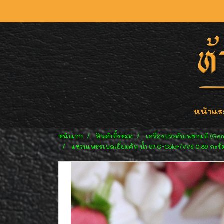
หน้าแร
หน้าแรก
สินค้าทั้งหมด
เครื่องประดับเพชรแท้ (Ge
แหวนเพชรเบลเยี่ยมคัท น้ำ 97 G-Color/VVS 0.89 กะรั