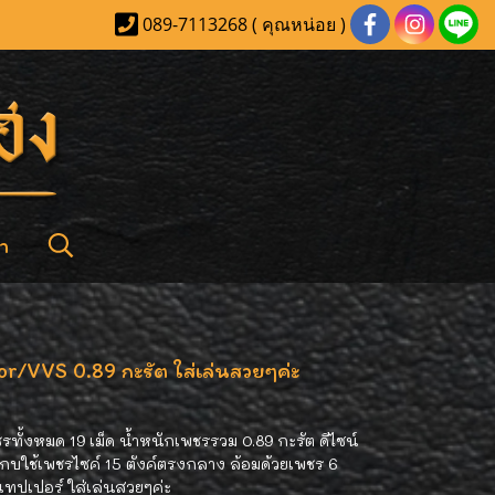
089-7113268 ( คุณหน่อย )
า
r/VVS 0.89 กะรัต ใส่เล่นสวยๆค่ะ
ทั้งหมด 19 เม็ด น้ำหนักเพชรรวม 0.89 กะรัต ดีไซน์
บใช้เพชรไซค์ 15 ตังค์ตรงกลาง ล้อมด้วยเพชร 6
ชรแทปเปอร์ ใส่เล่นสวยๆค่ะ