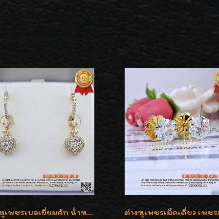
ต่างหูเพชรเบลเยี่ยมคัท น้ำหนักเพชร 0.99 กะรัต ต่างหูห้อยตุ้งติ้งหัวใจสวยน่ารักใส่ได้ทุกวันค่ะ