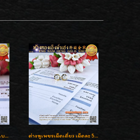
ต่างหูเพชรเม็ดเดี่ยว เพชรเบลเยี่ยมคัท น้ำ 96 H-Color/IF & VVS2/3EX น้ำหนักเพชรรวม 1.83 กะรัต พร้อมใบเซอร์ LAB GIA & HRD เพชรสวยปิ๊ง ราคาขายส่งค่ะ
ต่างหูเพชรเม็ดเดี่ยว เม็ดละ 50 สตางค์ คู่ละ 1 กะรัต เพชรเบลเยี่ยมคัท น้ำ 98 F-Color/ VVS2 / 3EX พร้อมใบเซอร์สถาบัน GIA มาตรฐานสากลค่ะ