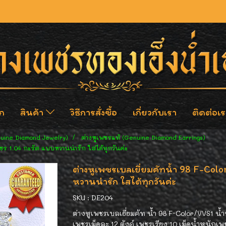
ก
สินค้า
วิธีการสั่งซื้อ
เกี่ยวกับเรา
ติดต่อเร
nuine Diamond Jewelry)
ต่างหูเพชรแท้ (Genuine Diamond Earrings)
พชร 1.04 กะรัต แบบหวานน่ารัก ใสได้ทุกวันค่ะ
ต่างหูเพชรเบลเยี่ยมคัทน้ำ 98 F-Col
หวานน่ารัก ใสได้ทุกวันค่ะ
SKU : DE204
ต่างหูเพชรเบลเยี่ยมคัท น้ำ 98 F-Color/VVS1 น้
เพชรเม็ดละ 12 ตังค์ เพชรเรียง 10 เม็ดน้ำหนักเพ