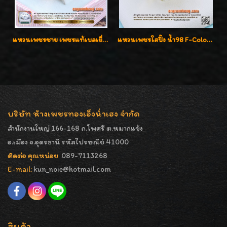
แหวนเพชรชาย เพชรแท้เบลเยี่ยมคัท น้ำ100% D-Color/VVS 2.46 กะรัต
แหวนเพชรใสปิ๊ง น้ำ98 F-Color/VVS1 น้ำหนักเพชรรวม 2.56 กะรัต ใส่เต็มนิ้วเพชรเป็นน้ำเป็นเนื้อสวยมากๆค่ะ
บริษัท ห้างเพชรทองเอ็งน่ำเฮง จำกัด
สำนักงานใหญ่ 166-168 ถ.โพศรี ต.หมากแข้ง
อ.เมือง จ.อุดรธานี รหัสไปรษณีย์ 41000
ติดต่อ คุณหน่อย
089-7113268
E-mail:
kun_noie@hotmail.com
สินค้า