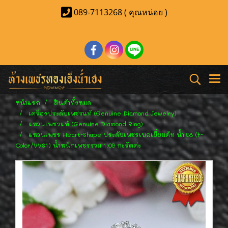
089-7113268 ( คุณหน่อย )
หน้าแรก
สินค้าทั้งหมด
เครื่องประดับเพชรแท้ (Genuine Diamond Jewelry)
แหวนเพชรแท้ (Genuine Diamond Ring)
แหวนเพชร Heart-Shape ประดับเพชรเบลเยี่ยมคัท น้ำ 98 (F-
Color/VVS1) น้ำหนักเพชรรวม 1.09 กะรัตค่ะ