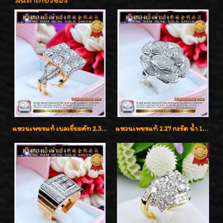
สินค้าเกี่ยวข้อง
แหวนเพชรแท้ เบลเยี่ยมคัท 2.39 กะรัต น้ำ 98 F-Color/VVS ดีไซน์หน้ากว้างหรูเต็มนิ้ว
แหวนเพชรแท้ 2.27 กะรัต น้ำ 100% เบลเยี่ยมคัท ลวดลายดอกกุหลาบหรู