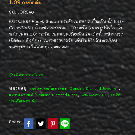
1.09 กะรัตค่ะ
SKU : DR540
แหวนเพชร Heart-Shape ประดับเพชรเบลเยี่ยมคัท น้ำ 98 (F-
Color/VVS1) น้ำหนักเพชรรวม 1.09 กะรัต (เพชรรูปหัวใจ น้ำ
หนักเพชร 0.61 กะรัต, เพชรเบลเยี่ยมคัท 24 เม็ดน้ำหนักเพชร
เม็ดละ 2 ตังค์ค่ะ) เพชรสวยขาวจัด เล่นไฟดีวิบวับ ตัวเรือน
ทองชุบขาว ใส่สวยทุกมุมมองค่ะ
เพิ่มรายการโปรด
หมวดหมู่ :
,
เครื่องประดับเพชรแท้ (Genuine Diamond Jewelry)
,
,
แหวนเพชรแท้ (Genuine Diamond Ring)
แหวนเพชร ค่ะ
เครื่อง
ประดับเพชร ค่ะ
Share