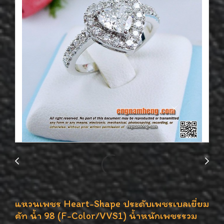
แหวนเพชร Heart-Shape ประดับเพชรเบลเยี่ยม
คัท น้ำ 98 (F-Color/VVS1) น้ำหนักเพชรรวม