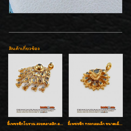
สินค้าเกี่ยวข้อง
จี้เพชรซีกโบราณ สวยคลาสสิก สภาพสมบูรณ์สุดๆค่ะ
จี้เพชรซีก ทรงกลมเล็ก ขนาดเม็ดกระดุม สวยๆ