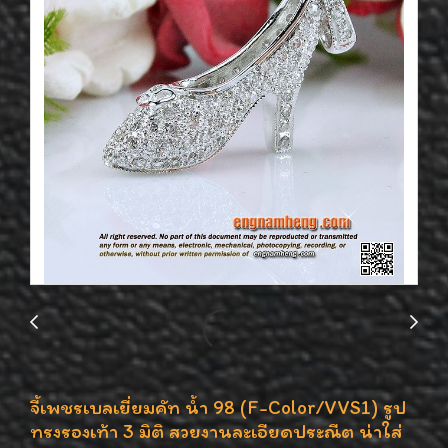
จี้เพชรเบลเยี่ยมคัท น้ำ 98 (F-Color/VVS1) รูป
ทรงรองเท้า 3 มิติ สวยงานละเอียดประณีต น่าใส่