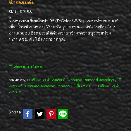
น่าสะสมค่ะ
SKU : DP158
จี้เพชรเบลเยี่ยมคัทน้ำ 98 (F-Color/VVS1) เพชรทั้งหมด 103
เม็ด น้ำหนักเพชร 0.57 กะรัต รูปทรงรองเท้าไม่เหมือนใคร
งานสวยละเอียดประณีตค่ะ ความกว้าง*ความสูงรวมห่วง
1.2*1.9 ซม. ค่ะ ใส่น่ารักมากๆค่ะ
เพิ่มรายการโปรด
หมวดหมู่ :
,
เครื่องประดับเพชรแท้ (Genuine Diamond Jewelry)
จี้
,
,
เพชรแท้ (Genuine Diamond Pendant)
จี้เพชร ค่ะ
เครื่องประดับ
เพชร ค่ะ
Share