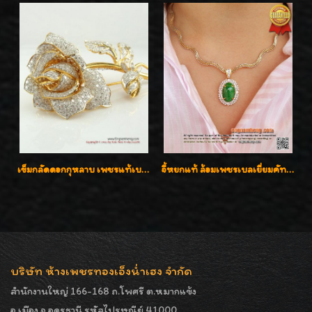
เข็มกลัดดอกกุหลาบ เพชรแท้เบลเยี่ยมคัต งานปราณีตค่ะ
จี้หยกแท้ ล้อมเพชรเบลเยี่ยมคัท ราคาพิเศษไม่แพงค่ะ
บริษัท ห้างเพชรทองเอ็งน่ำเฮง จำกัด
สำนักงานใหญ่ 166-168 ถ.โพศรี ต.หมากแข้ง
อ.เมือง จ.อุดรธานี รหัสไปรษณีย์ 41000