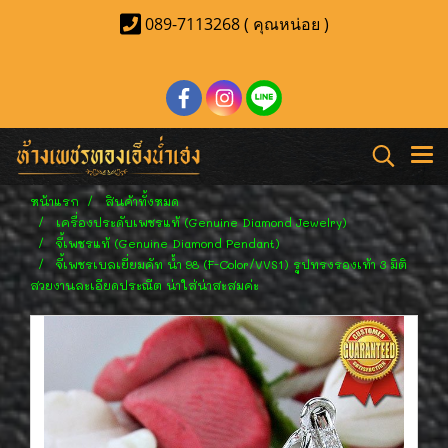
089-7113268 ( คุณหน่อย )
หน้าแรก
สินค้าทั้งหมด
เครื่องประดับเพชรแท้ (Genuine Diamond Jewelry)
จี้เพชรแท้ (Genuine Diamond Pendant)
จี้เพชรเบลเยี่ยมคัท น้ำ 98 (F-Color/VVS1) รูปทรงรองเท้า 3 มิติ
สวยงานละเอียดประณีต น่าใส่น่าสะสมค่ะ