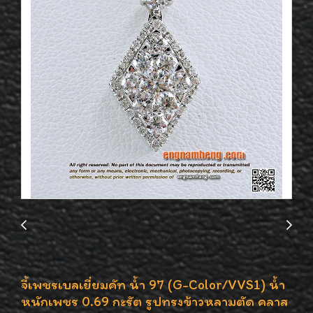
จี้เพชรเบลเยี่ยมคัท น้ำ 97 (G-Color/VVS1) น้ำ
หนักเพชร 0.69 กะรัต รูปทรงข้าวหลามตัด คลาส