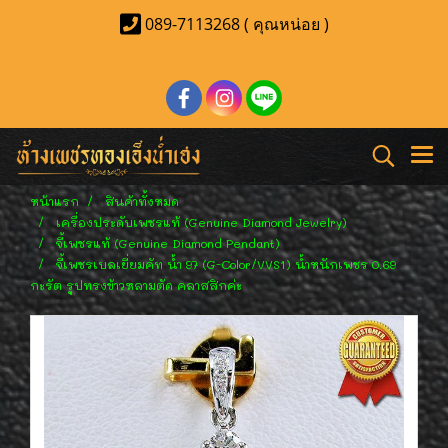
089-7113268 ( คุณหน่อย )
หน้าแรก
สินค้าทั้งหมด
เครื่องประดับเพชรแท้ (Genuine Diamond Jewelry)
จี้เพชรแท้ (Genuine Diamond Pendant)
จี้เพชรเบลเยี่ยมคัท น้ำ 97 (G-Color/VVS1) น้ำหนักเพชร 0.69
กะรัต รูปทรงข้าวหลามตัด คลาสสิกค่ะ