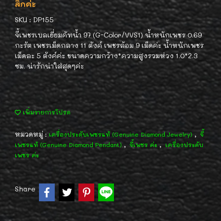
สิกค่ะ
SKU : DP155
จี้เพชรเบลเยี่ยมคัทน้ำ 97 (G-Color/VVS1) น้ำหนักเพชร 0.69
กะรัต เพชรเม็ดกลาง 11 ตังค์ เพชรล้อม 9 เม็ดค่ะ น้ำหนักเพชร
เม็ดละ 5 ตังค์ค่ะ ขนาดความกว้าง*ความสูงรวมห่วง 1.0*2.3
ซม. น่ารักน่าใส่สุดๆค่ะ
เพิ่มรายการโปรด
หมวดหมู่ :
,
เครื่องประดับเพชรแท้ (Genuine Diamond Jewelry)
จี้
,
,
เพชรแท้ (Genuine Diamond Pendant)
จี้เพชร ค่ะ
เครื่องประดับ
เพชร ค่ะ
Share