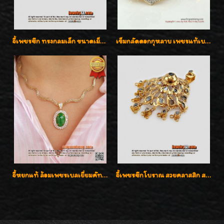
จี้เพชรซีก ทรงกลมเล็ก ขนาดเม็ดกระดุม สวยๆ
เข็มกลัดดอกกุหลาบ เพชรแท้เบลเยี่ยมคัต งานปราณีตค่ะ
จี้หยกแท้ ล้อมเพชรเบลเยี่ยมคัท ราคาพิเศษไม่แพงค่ะ
จี้เพชรซีกโบราณ สวยคลาสสิก สภาพสมบูรณ์สุดๆค่ะ