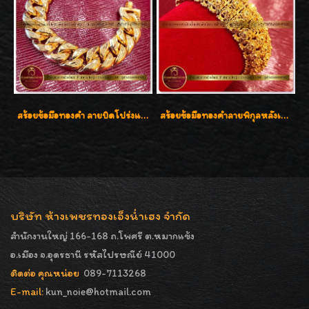
สร้อยข้อมือทองคำ ลายบิดโปร่งแกะลาย ทองคำ 96.5% น้ำหนัก 5 บาท สวยค่ะ
สร้อยข้อมือทองคำลายพิกุลหลังเต่า น้ำหนัก 86.6g ( 5.71 บาท ) หน้ากว้าง 20 มิล
บริษัท ห้างเพชรทองเอ็งน่ำเฮง จำกัด
สำนักงานใหญ่ 166-168 ถ.โพศรี ต.หมากแข้ง
อ.เมือง จ.อุดรธานี รหัสไปรษณีย์ 41000
ติดต่อ คุณหน่อย
089-7113268
E-mail:
kun_noie@hotmail.com