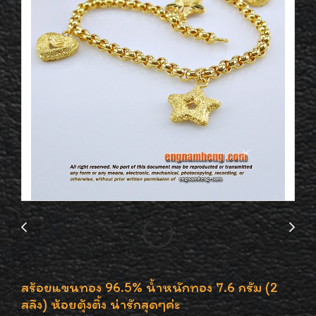
สร้อยแขนทอง 96.5% น้ำหนักทอง 7.6 กรัม (2
สลึง) ห้อยตุ้งติ้ง น่ารักสุดๆค่ะ