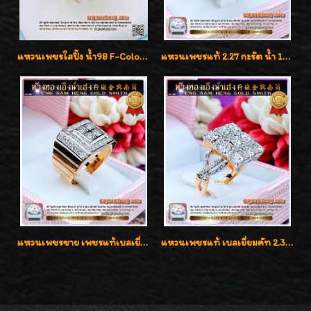
แหวนเพชรใสปิ๊ง น้ำ98 F-Color/VVS1 น้ำหนักเพชรรวม 2.56 กะรัต ใส่เต็มนิ้วเพชรเป็นน้ำเป็นเนื้อสวยมากๆค่ะ
แหวนเพชรแท้ 2.27 กะรัต น้ำ 100% เบลเยี่ยมคัท ลวดลายดอกกุหลาบหรู
แหวนเพชรชาย เพชรแท้เบลเยี่ยมคัท น้ำ100% D-Color/VVS 2.46 กะรัต
แหวนเพชรแท้ เบลเยี่ยมคัท 2.39 กะรัต น้ำ 98 F-Color/VVS ดีไซน์หน้ากว้างหรูเต็มนิ้ว