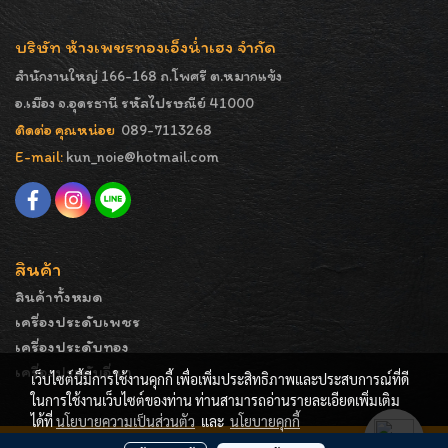
บริษัท ห้างเพชรทองเอ็งน่ำเฮง จำกัด
สำนักงานใหญ่ 166-168 ถ.โพศรี ต.หมากแข้ง
อ.เมือง จ.อุดรธานี รหัสไปรษณีย์ 41000
ติดต่อ คุณหน่อย
089-7113268
E-mail:
kun_noie@hotmail.com
สินค้า
สินค้าทั้งหมด
เครื่องประดับเพชร
เครื่องประดับทอง
เครื่องประดับอื่นๆ
เว็บไซต์นี้มีการใช้งานคุกกี้ เพื่อเพิ่มประสิทธิภาพและประสบการณ์ที่ดี
ในการใช้งานเว็บไซต์ของท่าน ท่านสามารถอ่านรายละเอียดเพิ่มเติม
ได้ที่
นโยบายความเป็นส่วนตัว
และ
นโยบายคุกกี้
COPYRIGHT - ENGNAMHENG | รูปภาพมีลิขสิทธิ์ ห้ามมิให้