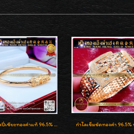
กำไลปี่เซียะทองคำแท้ 96.5% น้ำหนัก 1 บาท เสริมโชคลาภ