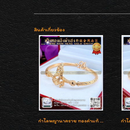
สินค้าเกี่ยวข้อง
กำไลพญานาคราช ทองคำแท้ 96.5% น้ำหนัก 1 บาท เสริมสิริมงคล