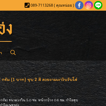
089-7113268 ( คุณหน่อย )
า
รัม (1 บาท) ชุบ 2 สี สวยงามเงาวิบวับใส่
รัม) ขนาดวงใน 5.0 ซม. หน้ากว้าง 0.6 ซม. กำไลชุบ
ส่กำไลเพชรค่ะ