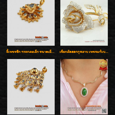
จี้เพชรซีก ทรงกลมเล็ก ขนาดเม็ดกระดุม สวยๆ
เข็มกลัดดอกกุหลาบ เพชรแท้เบลเยี่ยมคัต งานปราณีตค่ะ