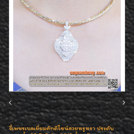
จี้เพชรเบลเยี่ยมคัทดีไซน์สวยหรูหรา ประดับ