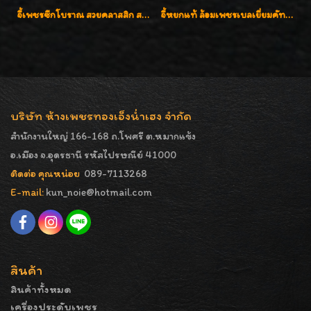
จี้เพชรซีกโบราณ สวยคลาสสิก สภาพสมบูรณ์สุดๆค่ะ
จี้หยกแท้ ล้อมเพชรเบลเยี่ยมคัท ราคาพิเศษไม่แพงค่ะ
บริษัท ห้างเพชรทองเอ็งน่ำเฮง จำกัด
สำนักงานใหญ่ 166-168 ถ.โพศรี ต.หมากแข้ง
อ.เมือง จ.อุดรธานี รหัสไปรษณีย์ 41000
ติดต่อ คุณหน่อย
089-7113268
E-mail:
kun_noie@hotmail.com
สินค้า
สินค้าทั้งหมด
เครื่องประดับเพชร