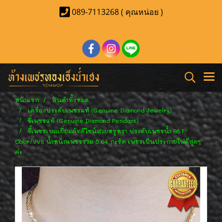
089-7113268 ( คุณหน่อย )
หน้าแรก
สินค้าทั้งหมด
เครื่องประดับเพชรแท้ (Genuine Diamond Jewelry)
จี้เพชรแท้ (Genuine Diamond Pendant)
จี้เพชรเบลเยี่ยมคัทดีไซน์สวยหรูหรา ประดับเพชรน้ำ 98 F-
Color/VVS น้ำหนักเพชรรวม 5.64 กะรัต เพชรเป็นประกายไฟดีสุดๆ
ค่ะ