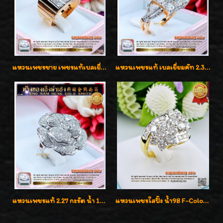
แหวนเพชรชาย เพชรแท้เบลเยี่ยมคัท น้ำ100% D-Color/VVS 2.46 กะรัต
แหวนเพชรแท้ เบลเยี่ยมคัท 2.39 กะรัต น้ำ 98 F-Color/VVS ดีไซน์หน้ากว้างหรูเต็มนิ้ว
แหวนเพชรแท้ 2.27 กะรัต น้ำ 100% เบลเยี่ยมคัท ลวดลายดอกกุหลาบหรู
แหวนเพชรใสปิ๊ง น้ำ98 F-Color/VVS1 น้ำหนักเพชรรวม 2.56 กะรัต ใส่เต็มนิ้วเพชรเป็นน้ำเป็นเนื้อสวยมากๆค่ะ