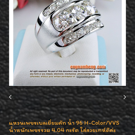
แหวนเพชรเบลเยี่ยมคัท น้ำ 96 H-Color/VVS
น้ำหนักเพชรรวม 4.04 กะรัต ใส่สวยเทห์ดีค่ะ