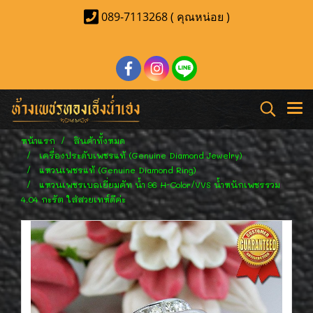
089-7113268 ( คุณหน่อย )
หน้าแรก
สินค้าทั้งหมด
เครื่องประดับเพชรแท้ (Genuine Diamond Jewelry)
แหวนเพชรแท้ (Genuine Diamond Ring)
แหวนเพชรเบลเยี่ยมคัท น้ำ 96 H-Color/VVS น้ำหนักเพชรรวม
4.04 กะรัต ใส่สวยเทห์ดีค่ะ