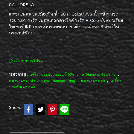
SKU : DR503
แหวนเพชรเบลเยี่ยมคัท น้ำ 96 H-Color/VVS น้ำหนักเพชร
รวม 4.04 กะรัต เพชรแถวกลางไซค์กะรัต H-Color/VVS พร้อม
ใบเซอร์HRD เพชรเล็กรอบนอก 14 เม็ด ตกเม็ดละ 6 ตังค์ ใส่
สวยเทห์ดีค่ะ
เพิ่มรายการโปรด
หมวดหมู่ :
,
เครื่องประดับเพชรแท้ (Genuine Diamond Jewelry)
,
,
แหวนเพชรแท้ (Genuine Diamond Ring)
แหวนเพชร ค่ะ
เครื่อง
ประดับเพชร ค่ะ
Share