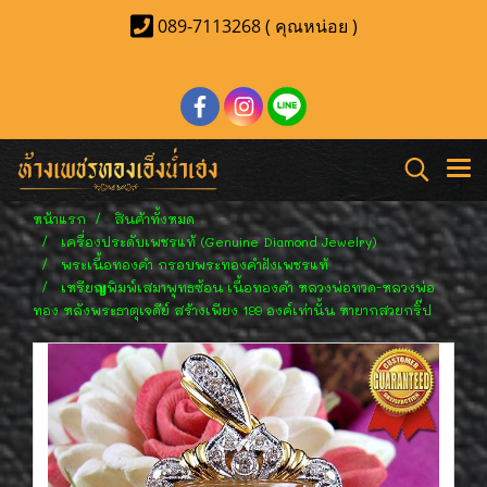
089-7113268 ( คุณหน่อย )
หน้าแรก
สินค้าทั้งหมด
เครื่องประดับเพชรแท้ (Genuine Diamond Jewelry)
พระเนื้อทองคำ กรอบพระทองคำฝังเพชรแท้
เหรียญพิมพ์เสมาพุทธซ้อน เนื้อทองคำ หลวงพ่อทวด-หลวงพ่อ
ทอง หลังพระธาตุเจดีย์ สร้างเพียง 199 องค์เท่านั้น หายากสวยกริ๊ป