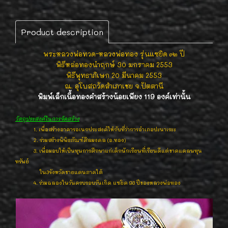
Product description
พระหลวงพ่อทวด-หลวงพ่อทอง รุ่นแซยิด ๙๓ ปี
พิธีหล่อทองนำฤกษ์ 30 มกราคม 2553
พิธีพุทธาภิเษก 20 มีนาคม 2553
ณ. อุโบสถวัดสำเภาเชย จ.ปัตตานี
พิมพ์เล็กเนื้อทองคำสร้างน้อยเพียง 119 องค์เท่านั้น
วัตถุประสงค์ในการจัดสร้าง
1. เพื่อสร้างอาคารอเนกประสงค์ให้กับที่ว่าการอำเภอปะนาเระะ
2. ร่วมสร้างพิพิธภัณฑ์ศีลมงคล (อ.ทอง)
3. เพื่อมอบให้เป็นทุนการศึกษาแก่เด็กนักเรียนที่เรียนดีแต่ขาดแคลนทุน
ทรัพย์
ใน3จังหวัดชายแดนภาคใต้
4. ร่วมฉลองในวันครบรอบวันเกิด แซยิด 93 ปีของหลวงพ่อทอง