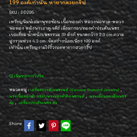
199 องค์เท่านั้น หายากสวยกริ๊ป
SKU : DD295
เหรียญพิมพ์เสมาพุทธซ้อน เนื้อทองคำ หลวงพ่อทวด-หลวง
พ่อทอง หลังพระธาตุเจดีย์ เลี่ยมกรอบทองคำประดับเพชร
เบลเยี่ยม น้ำหนักเพชรรวม 37 ตังค์ ขนาดกว้าง 2.3 cm ความ
สูงรวมห่วง 4.3 cm จัดสร้างน้อยเพียง 199 องค์
เท่านั้น เหรียญงามไร้ริ้วรอยหายากสวยกริ๊ป
เพิ่มรายการโปรด
หมวดหมู่ :
,
เครื่องประดับเพชรแท้ (Genuine Diamond Jewelry)
,
พระเนื้อทองคำ กรอบพระทองคำฝังเพชรแท้
พระเลี่ยมทองฝังเพชร
,
ค่ะ
เครื่องประดับเพชร ค่ะ
Share