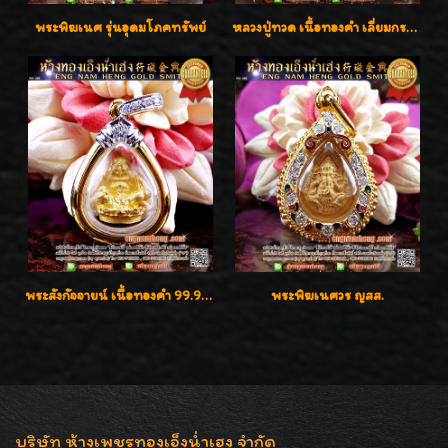
พระพิฆเนศ รุ่นอุดมโภคทรัพย์
หลวงปู่ทวด เนื้อทองคำ เลี่ยมกรอบทองคำประดับเพชรแท้และพลอยนพเก้า น่ารักมากๆค่ะ
พระสังกัจจายน์ เนื้อทองคำ 99.99%
พระพิฆเนศวร ญสส.
บริษัท ห้างเพชรทองเอ็งน่ำเฮง จำกัด