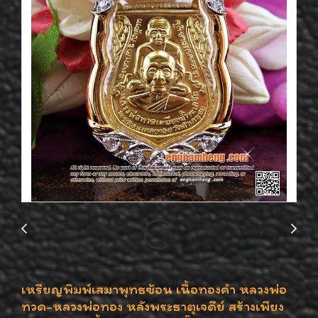
เหรียญพิมพ์เสมาพุทธซ้อน เนื้อทองคำ หลวงพ่อ
ทวด-หลวงพ่อทอง หลังพระธาตุเจดีย์ สร้างเพียง