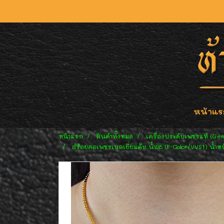
หน้าแร
หน้าแรก
สินค้าทั้งหมด
เครื่องประดับเพชรแท้ (Ge
สร้อยคอเพชรเบลเยี่ยมคัท น้ำ98 (F-Color/VVS1) น้