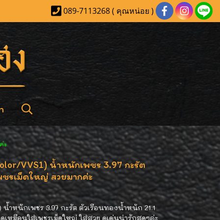
089-7113268 ( คุณหน่อย )
า
ค่ะ
Color/VVS1) น้ำหนักเพชร 3.97 กะรัต
ชรเม็ดใหญ่ สวยมากค่ะ
 น้ำหนักเพชร 3.97 กะรัต ตัวเรือนทองน้ำหนัก 21.1
ูเหมือนใส่เพชรเม็ดใหญ่ ใส่สวย ดูเด่นน่ารักสุดๆค่ะ