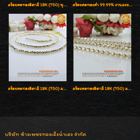
สร้อยคอทองอิตาลี 18K (750) ชุบ 3 สี แกะลายสวยรุ่นใหม่ ลายละเอียดเงาวิบวับค่ะ
สร้อยคอทองคำ 99.99% งานลงยาสุโขทัยแท้ งานช่างทองโบราณ หรูหรา น่าสะสมค่ะ
สร้อยคอทองอิตาลี 18K (750) ลายสวยตัดเหลี่ยมคมชัด ใส่สวยน่ารักค่ะ
สร้อยคอทองอิตาลี 18K (750) ลายยินตันแกะมูนคัดสวย ลายนี้เงามากๆค่ะ ใส่ทนแข็งแรง
บริษัท ห้างเพชรทองเอ็งน่ำเฮง จำกัด