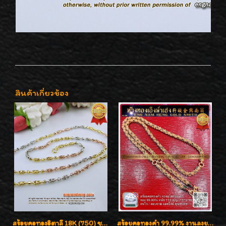
สินค้าเกี่ยวข้อง
สร้อยคอทองอิตาลี 18K (750) ชุบ 3 สี แกะลายสวยรุ่นใหม่ ลายละเอียดเงาวิบวับค่ะ
สร้อยคอทองคำ 99.99% งานลงยาสุโขทัยแท้ งานช่างทองโบราณ หรูหรา น่าสะสมค่ะ