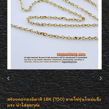
สร้อยคอทองอิตาลี 18K (750) ลายโซ่รุ่นใหม่แข็ง
แรง น่าใส่สุดๆค่ะ