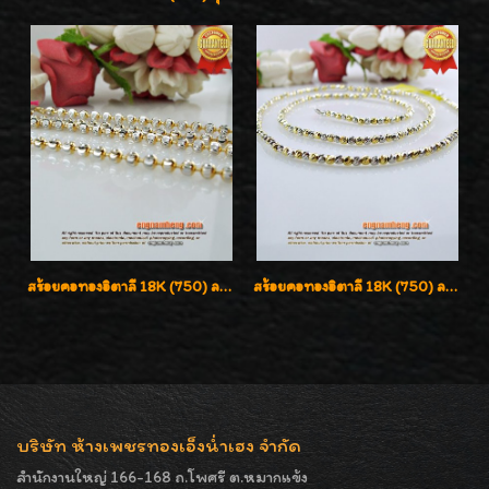
สร้อยคอทองอิตาลี 18K (750) ลายยินตันแกะมูนคัดสวย ลายนี้เงามากๆค่ะ ใส่ทนแข็งแรง
สร้อยคอทองอิตาลี 18K (750) ลายสวยตัดเหลี่ยมคมชัด ใส่สวยน่ารักค่ะ
บริษัท ห้างเพชรทองเอ็งน่ำเฮง จำกัด
สำนักงานใหญ่ 166-168 ถ.โพศรี ต.หมากแข้ง