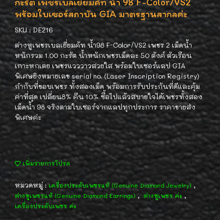
กะรัต เพชรเบลเยี่ยมคัท น้ำ 98 F-Color/VS2
พร้อมใบเซอร์สถาบัน GIA มาตรฐานสากลค่ะ
SKU : DE216
ต่างหูเพชรเบลเยี่ยมคัท น้ำ98 F-Color/VS2 เพชร 2 เม็ดน้ำ
หนักรวม 1.00 กะรัต น้ำหนักเพชรเม็ดละ 50 ตังค์ ตัวเรือน
เกาะหกเตย เพชรแวววาวสวยใส พร้อมใบเซอร์แลป GIA
พิเศษยิงหมายเลข serial no. (Laser Inscription Registry)
กำกับที่ขอบเพชร ทั้งสองเม็ด พร้อมการรับประกันที่ดีและคุ้ม
ค่าที่สุด เปลี่ยน8% คืน 10% ซื้อไปแล้วสบายใจได้เพชรทั้งสอง
เม็ดน้ำ 98 จริงตามใบเซอร์จากแลปทุกประการ ราคาขายส่ง
พิเศษค่ะ
เพิ่มรายการโปรด
หมวดหมู่ :
,
เครื่องประดับเพชรแท้ (Genuine Diamond Jewelry)
,
,
ต่างหูเพชรแท้ (Genuine Diamond Earrings)
ต่างหูเพชร ค่ะ
เครื่องประดับเพชร ค่ะ