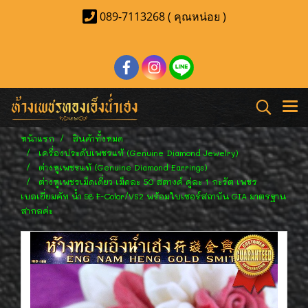
089-7113268 ( คุณหน่อย )
หน้าแรก
สินค้าทั้งหมด
เครื่องประดับเพชรแท้ (Genuine Diamond Jewelry)
ต่างหูเพชรแท้ (Genuine Diamond Earrings)
ต่างหูเพชรเม็ดเดี่ยว เม็ดละ 50 สตางค์ คู่ละ 1 กะรัต เพชร
เบลเยี่ยมคัท น้ำ 98 F-Color/VS2 พร้อมใบเซอร์สถาบัน GIA มาตรฐาน
สากลค่ะ