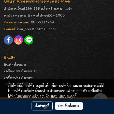
บริษัท ห้างเพชรทองเอ็งน่ำเฮง จำกัด
สำนักงานใหญ่ 166-168 ถ.โพศรี ต.หมากแข้ง
อ.เมือง จ.อุดรธานี รหัสไปรษณีย์ 41000
ติดต่อ คุณหน่อย
089-7113268
E-mail:
kun_noie@hotmail.com
สินค้า
สินค้าทั้งหมด
เครื่องประดับเพชร
เครื่องประดับทอง
เครื่องประดับอื่นๆ
เว็บไซต์นี้มีการใช้งานคุกกี้ เพื่อเพิ่มประสิทธิภาพและประสบการณ์ที่ดี
ในการใช้งานเว็บไซต์ของท่าน ท่านสามารถอ่านรายละเอียดเพิ่มเติม
ได้ที่
นโยบายความเป็นส่วนตัว
และ
นโยบายคุกกี้
COPYRIGHT - ENGNAMHENG | รูปภาพมีลิขสิทธิ์ ห้ามมิให้
ตั้งค่าคุกกี้
ยอมรับทั้งหมด
Message Us
ทำการคัดลอกหรือนำไปเผยแพร่ก่อนได้รับอนุญาต