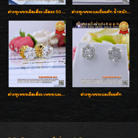
ต่างหูเพชรเม็ดเดี่ยว เม็ดละ 50 สตางค์ คู่ละ 1 กะรัต เพชรเบลเยี่ยมคัท น้ำ 98 F-Color/ VVS2 / 3EX พร้อมใบเซอร์สถาบัน GIA มาตรฐานสากลค่ะ
ต่างหูเพชรเบลเยี่ยมคัท น้ำหนักเพชร 0.99 กะรัต ต่างหูห้อยตุ้งติ้งหัวใจสวยน่ารักใส่ได้ทุกวันค่ะ
ต่างหูเพชรเม็ดเดี่ยว เพชรเบลเยี่ยมคัท น้ำ 96 H-Color/IF & VVS2/3EX น้ำหนักเพชรรวม 1.83 กะรัต พร้อมใบเซอร์ LAB GIA & HRD เพชรสวยปิ๊ง ราคาขายส่งค่ะ
ต่างหูเพชรเบลเยี่ยมคัท