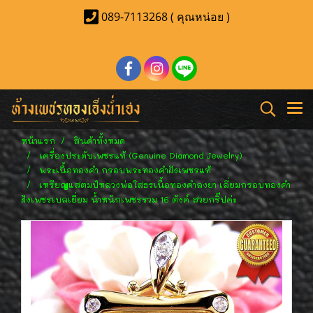
089-7113268 ( คุณหน่อย )
หน้าแรก
สินค้าทั้งหมด
เครื่องประดับเพชรแท้ (Genuine Diamond Jewelry)
พระเนื้อทองคำ กรอบพระทองคำฝังเพชรแท้
เหรียญแสตมป์หลวงพ่อโสธรเนื้อทองคำลงยา เลี่ยมกรอบทองคำ
ฝังเพชรเบลเยี่ยม น้ำหนักเพชรรวม 16 ตังค์ สวยกริ๊ปค่ะ