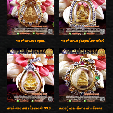
พระพิฆเนศวร ญสส.
พระพิฆเนศ รุ่นอุดมโภคทรัพย์
พระสังกัจจายน์ เนื้อทองคำ 99.99%
หลวงปู่ทวด เนื้อทองคำ เลี่ยมกรอบทองคำประดับเพชรแท้และพลอยนพเก้า น่ารักมากๆค่ะ