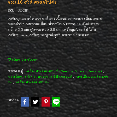
รวม 16 ตังค์ สวยกริ๊ปค่ะ
SKU : DD281
เหรียญแสตมป์หลวงพ่อโสธรเนื้อทองคำลงยา เลี่ยมกรอบ
ทองคำฝังเพชรเบลเยี่ยม น้ำหนักเพชรรวม 16 ตังค์ ความ
กว้าง 2.3 cm สูงรวมห่วง 3.6 cm เหรียญสวยกริ๊ป โค๊ต
เหรียญ ๓๐๑ เหรียญสมบูรณ์สุดๆ หายากน่าสะสมค่ะ
เพิ่มรายการโปรด
หมวดหมู่ :
,
เครื่องประดับเพชรแท้ (Genuine Diamond Jewelry)
,
พระเนื้อทองคำ กรอบพระทองคำฝังเพชรแท้
พระเลี่ยมทองฝังเพชร
,
ค่ะ
เครื่องประดับเพชร ค่ะ
Share