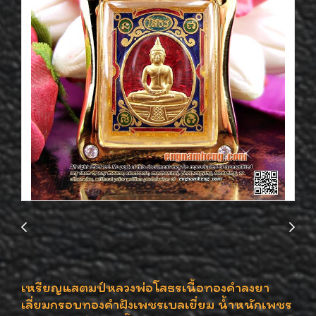
เหรียญแสตมป์หลวงพ่อโสธรเนื้อทองคำลงยา
เลี่ยมกรอบทองคำฝังเพชรเบลเยี่ยม น้ำหนักเพชร