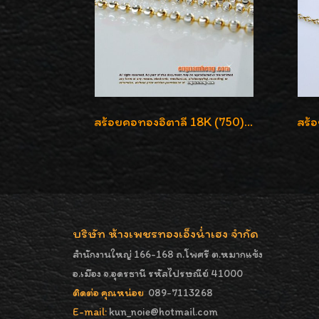
สร้อยคอทองอิตาลี 18K (750) ลายยินตันแกะมูนคัดสวย ลายนี้เงามากๆค่ะ ใส่ทนแข็งแรง
บริษัท ห้างเพชรทองเอ็งน่ำเฮง จำกัด
สำนักงานใหญ่ 166-168 ถ.โพศรี ต.หมากแข้ง
อ.เมือง จ.อุดรธานี รหัสไปรษณีย์ 41000
ติดต่อ คุณหน่อย
089-7113268
E-mail:
kun_noie@hotmail.com