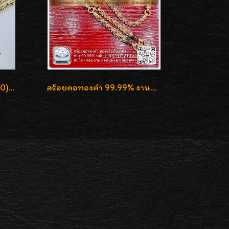
สร้อยคอทองอิตาลี 18K (750) ชุบ 3 สี แกะลายสวยรุ่นใหม่ ลายละเอียดเงาวิบวับค่ะ
สร้อยคอทองคำ 99.99% งานลงยาสุโขทัยแท้ งานช่างทองโบราณ หรูหรา น่าสะสมค่ะ