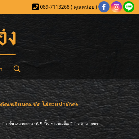
089-7113268 ( คุณหน่อย )
า
ัดเหลี่ยมคมชัด ใส่สวยน่ารักค่ะ
0 กรัม ความยาว 16.5 นิ้ว ขนาดเม็ด 2.0 มม. ลายมา