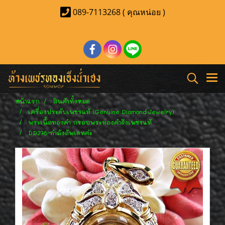
089-7113268 ( คุณหน่อย )
หน้าแรก
สินค้าทั้งหมด
เครื่องประดับเพชรแท้ (Genuine Diamond Jewelry)
พระเนื้อทองคำ กรอบพระทองคำฝังเพชรแท้
DD278-กำลังอัพเดทค่ะ