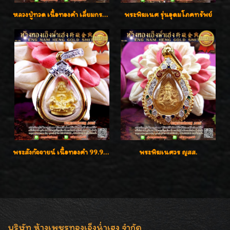
หลวงปู่ทวด เนื้อทองคำ เลี่ยมกรอบทองคำประดับเพชรแท้และพลอยนพเก้า น่ารักมากๆค่ะ
พระพิฆเนศ รุ่นอุดมโภคทรัพย์
พระสังกัจจายน์ เนื้อทองคำ 99.99%
พระพิฆเนศวร ญสส.
บริษัท ห้างเพชรทองเอ็งน่ำเฮง จำกัด