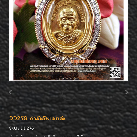
DD278-กำลังอัพเดทค่ะ
SKU : DD278