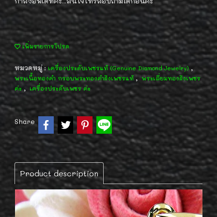
กำลังอัพเดทค่ะ...สนใจโทรสอบถามได้ก่อนค่ะ
เพิ่มรายการโปรด
หมวดหมู่ :
,
เครื่องประดับเพชรแท้ (Genuine Diamond Jewelry)
,
พระเนื้อทองคำ กรอบพระทองคำฝังเพชรแท้
พระเลี่ยมทองฝังเพชร
,
ค่ะ
เครื่องประดับเพชร ค่ะ
Share
Product description