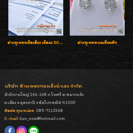
ต่างหูเพชรเม็ดเดี่ยว เม็ดละ 50 สตางค์ คู่ละ 1 กะรัต เพชรเบลเยี่ยมคัท น้ำ 98 F-Color/ VVS2 / 3EX พร้อมใบเซอร์สถาบัน GIA มาตรฐานสากลค่ะ
ต่างหูเพชรเบลเยี่ยมคัท
บริษัท ห้างเพชรทองเอ็งน่ำเฮง จำกัด
สำนักงานใหญ่ 166-168 ถ.โพศรี ต.หมากแข้ง
อ.เมือง จ.อุดรธานี รหัสไปรษณีย์ 41000
ติดต่อ คุณหน่อย
089-7113268
E-mail:
kun_noie@hotmail.com