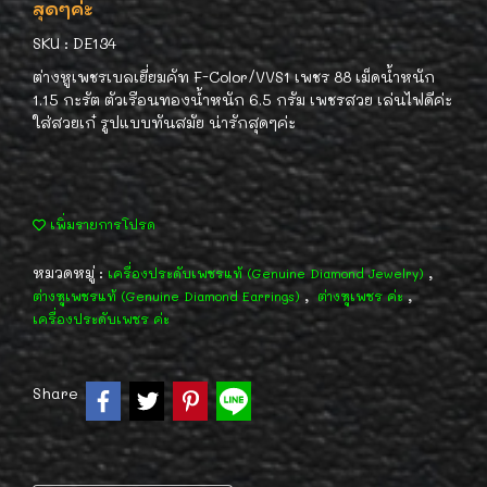
สุดๆค่ะ
SKU : DE134
ต่างหูเพชรเบลเยี่ยมคัท F-Color/VVS1 เพชร 88 เม็ดน้ำหนัก
1.15 กะรัต ตัวเรือนทองน้ำหนัก 6.5 กรัม เพชรสวย เล่นไฟดีค่ะ
ใส่สวยเก๋ รูปแบบทันสมัย น่ารักสุดๆค่ะ
เพิ่มรายการโปรด
หมวดหมู่ :
,
เครื่องประดับเพชรแท้ (Genuine Diamond Jewelry)
,
,
ต่างหูเพชรแท้ (Genuine Diamond Earrings)
ต่างหูเพชร ค่ะ
เครื่องประดับเพชร ค่ะ
Share