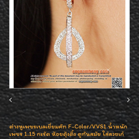
ต่างหูเพชรเบลเยี่ยมคัท F-Color/VVS1 น้ำหนัก
เพชร 1.15 กะรัต ห้อยตุ้งติ้ง ดูทันสมัย ใส่สวยเก๋