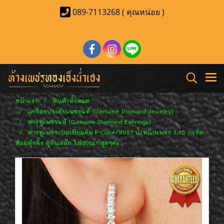
089-7113268 ( คุณหน่อย )
หน้าแรก
สินค้าทั้งหมด
เครื่องประดับเพชรแท้ (Genuine Diamond Jewelry)
ต่างหูเพชรแท้ (Genuine Diamond Earrings)
ต่างหูเพชรเบลเยี่ยมคัท F-Color/VVS1 น้ำหนักเพชร 1.15 กะรัต
ห้อยตุ้งติ้ง ดูทันสมัย ใส่สวยเก๋สุดๆค่ะ