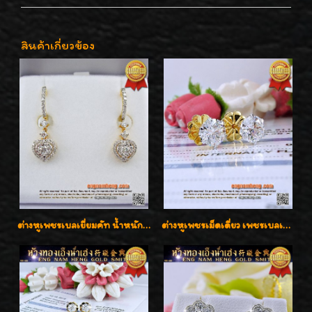
สินค้าเกี่ยวข้อง
ต่างหูเพชรเบลเยี่ยมคัท น้ำหนักเพชร 0.99 กะรัต ต่างหูห้อยตุ้งติ้งหัวใจสวยน่ารักใส่ได้ทุกวันค่ะ
ต่างหูเพชรเม็ดเดี่ยว เพชรเบลเยี่ยมคัท น้ำ 96 H-Color/IF & VVS2/3EX น้ำหนักเพชรรวม 1.83 กะรัต พร้อมใบเซอร์ LAB GIA & HRD เพชรสวยปิ๊ง ราคาขายส่งค่ะ