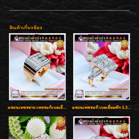
สินค้าเกี่ยวข้อง
แหวนเพชรชาย เพชรแท้เบลเยี่ยมคัท น้ำ100% D-Color/VVS 2.46 กะรัต
แหวนเพชรแท้ เบลเยี่ยมคัท 2.39 กะรัต น้ำ 98 F-Color/VVS ดีไซน์หน้ากว้างหรูเต็มนิ้ว