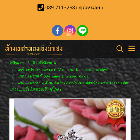
089-7113268 ( คุณหน่อย )
หน้าแรก
สินค้าทั้งหมด
เครื่องประดับเพชรแท้ (Genuine Diamond Jewelry)
แหวนเพชรแท้ (Genuine Diamond Ring)
แหวนเพชรเบลเยี่ยมคัท F-Color/VVS1 น้ำหนักเพชร 1.03 กะรัต
แหวนแฟชั่นใส่สวยเต็มๆนิ้วค่ะ