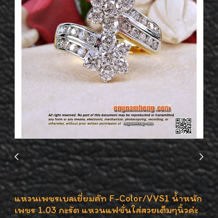
แหวนเพชรเบลเยี่ยมคัท F-Color/VVS1 น้ำหนัก
เพชร 1.03 กะรัต แหวนแฟชั่นใส่สวยเต็มๆนิ้วค่ะ