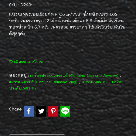
SKU : DR491
แหวนเพชรเบลเยี่ยมคัท F-Color/VVS1 น้ำหนักเพชร 1.03
กะรัต เพชรกระจุก 12 เม็ดน้ำหนักเม็ดละ 5.6 ตังค์ค่ะ ตัวเรือน
ทองน้ำหนัก 5.7 กรัม เพชรสวย ขาวมากๆ ใส่แล้ววิบวับเล่นไฟ
ดีสุดๆค่ะ
เพิ่มรายการโปรด
หมวดหมู่ :
,
เครื่องประดับเพชรแท้ (Genuine Diamond Jewelry)
,
,
แหวนเพชรแท้ (Genuine Diamond Ring)
แหวนเพชร ค่ะ
เครื่อง
ประดับเพชร ค่ะ
Share