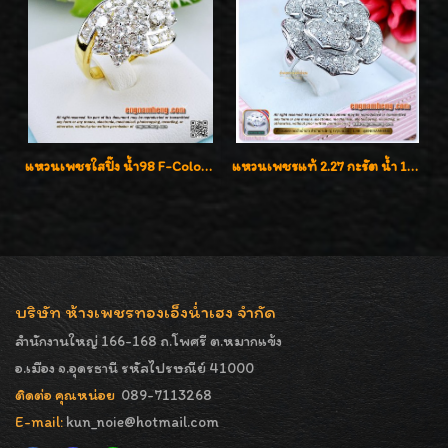
แหวนเพชรใสปิ๊ง น้ำ98 F-Color/VVS1 น้ำหนักเพชรรวม 2.56 กะรัต ใส่เต็มนิ้วเพชรเป็นน้ำเป็นเนื้อสวยมากๆค่ะ
แหวนเพชรแท้ 2.27 กะรัต น้ำ 100% เบลเยี่ยมคัท ลวดลายดอกกุหลาบหรู
บริษัท ห้างเพชรทองเอ็งน่ำเฮง จำกัด
สำนักงานใหญ่ 166-168 ถ.โพศรี ต.หมากแข้ง
อ.เมือง จ.อุดรธานี รหัสไปรษณีย์ 41000
ติดต่อ คุณหน่อย
089-7113268
E-mail:
kun_noie@hotmail.com