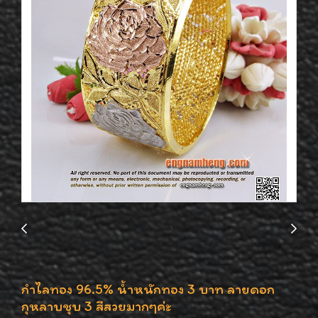
กำไลทอง 96.5% น้ำหนักทอง 3 บาท ลายดอก
กุหลาบชุบ 3 สีสวยมากๆค่ะ