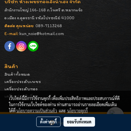
บริษัท ห้างเพชรทองเอ็งน่ำเฮง จำกัด
สำนักงานใหญ่ 166-168 ถ.โพศรี ต.หมากแข้ง
อ.เมือง จ.อุดรธานี รหัสไปรษณีย์ 41000
ติดต่อ คุณหน่อย
089-7113268
E-mail:
kun_noie@hotmail.com
สินค้า
สินค้าทั้งหมด
เครื่องประดับเพชร
เครื่องประดับทอง
เครื่องประดับอื่นๆ
เว็บไซต์นี้มีการใช้งานคุกกี้ เพื่อเพิ่มประสิทธิภาพและประสบการณ์ที่ดี
ในการใช้งานเว็บไซต์ของท่าน ท่านสามารถอ่านรายละเอียดเพิ่มเติม
ได้ที่
นโยบายความเป็นส่วนตัว
และ
นโยบายคุกกี้
COPYRIGHT - ENGNAMHENG | รูปภาพมีลิขสิทธิ์ ห้ามมิให้
ตั้งค่าคุกกี้
ยอมรับทั้งหมด
Message Us
ทำการคัดลอกหรือนำไปเผยแพร่ก่อนได้รับอนุญาต