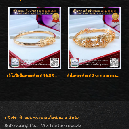
กำไลปี่เซียะทองคำแท้ 96.5% น้ำหนัก 1 บาท เสริมโชคลาภ
กำไลทองคำแท้ 2 บาท งานทองฉลุลาย ดีไซน์หรูหรา สวยคลาสสิค
บริษัท ห้างเพชรทองเอ็งน่ำเฮง จำกัด
สำนักงานใหญ่ 166-168 ถ.โพศรี ต.หมากแข้ง