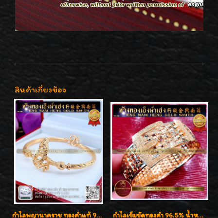
สินค้าเกี่ยวข้อง
กำไลพญานาคราช ทองคำแท้ 96.5% น้ำหนัก 1 บาท เสริมสิริมงคล
กำไลเข็มขัดทองคำ 96.5% น้ำหนัก 3 บาท หรูหรา สวยมากๆค่ะ