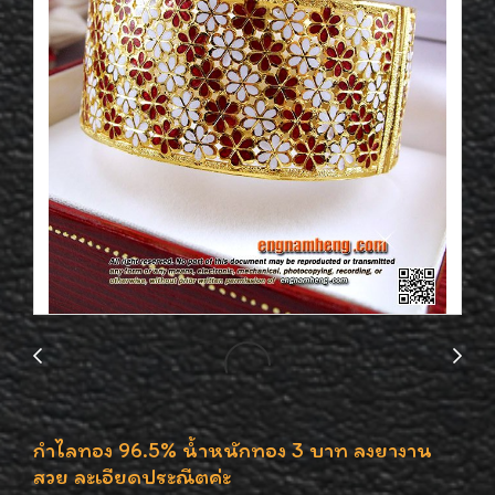
กำไลทอง 96.5% น้ำหนักทอง 3 บาท ลงยางาน
สวย ละเอียดประณีตค่ะ