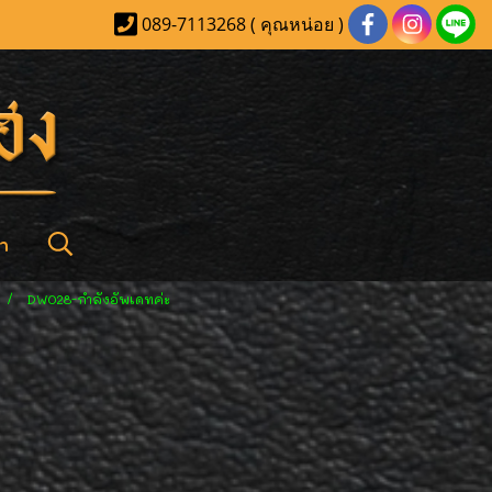
089-7113268 ( คุณหน่อย )
า
DW028-กำลังอัพเดทค่ะ