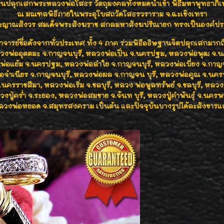
านปลุกเสกพระหลวงพ่อโสธร
วัตถุมงคลทั้งหมดนำเข้า พิธีมหาพุทธาภิ
ณ มณฑลพิธีภายในพระอุโบสถวัดโสธรวราราม จ.ฉะเชิงเทรา
ระญาณสังวร สมเด็จพระสังฆราช สกลมหาสังฆปริณายก ทรงเป็นองค์ประ
าจารย์ชื่อดังจากทั่วประเทศ ทั้ง 4 ภาค ร่วมพิธีอธิษฐานจิตปลุกเสกมากถึ
วงพ่ออุตตมะ จ.กาญจนบุรี, หลวงพ่อเปิ่น จ.นครปฐม, หลวงพ่อพุฒ จ.
่อแย้ม จ.นครปฐม, หลวงพ่อลำใย จ.กาญจนบุรี, หลวงพ่อเบี่ยง จ.กาญจ
อจำเนียร จ.กาญจนบุรี, หลวงพ่อผล จ.กาญจน บุรี, หลวงพ่อคูณ จ.นครร
นครราชสีมา, หลวงพ่อเริ่ม จ.ชลบุรี, หลวง พ่อพูลทรัพย์ จ.ชลบุรี, หลวงพ
งปู่คร่ำ จ.ระยอง, หลวงพ่อสมชาย จ.จันท บุรี, หลวงปู่คำพันธุ์ จ.นคร
ลวงพ่อหยอด จ.สมุทรสงคราม เป็นต้น และปัจจุบันบางรูปได้ละสังขารแล