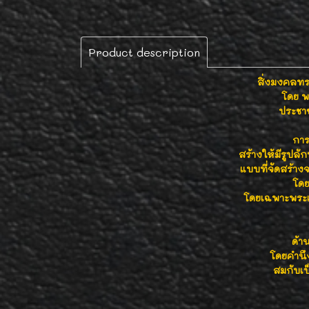
Product description
สิ่งมงคลทรง
โดย พ
ประชาช
การ
สร้างให้มีรูปล
แบบที่จัดสร้าง
โดย
โดยเฉพาะพระเค
ด้า
โดยคำนึ
สมกับเป