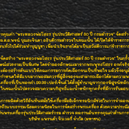
คุณค่า "พระหลวงพ่อโสธร รุ่นประวัติศาสตร์ 80 ปี กรมตำรวจ" จัดสร้าง
ล.ต.อ.พจน์ บุณยะจินดา อธิบดีกรมตำรวจในขณะนั้น ได้เปิดให้ข้าราชกา
นทั่วไปได้ร่วมทำบุญบูชา เพื่อนำเงินรายได้มาเป็นสวัสดิการแก่ข้าราชก
จัดสร้าง "พระหลวงพ่อโสธร รุ่นประวัติศาสตร์ 80 ปี กรมตำรวจ" ในครั้ง
ักษณ์สวยงามเป็นพิเศษ โดยจำลองลักษณะมาจากพระพุทธโสธร องค์จริงอย
จะต้องสร้างต้นแบบให้คณะกรรมการคัดเลือกจนเป็นที่พอใจ แล้วจึงอนุมั
กำหนดให้มีแบบมากพอสมควรที่ผู้สั่งจองจะสามารถเลือกได้ตามความ
รื่องที่เป็นทองคำ 99.99 เปอร์เซ็นต์ ได้ตั้งผู้ชำนาญจากกองพิสูจน์ห
ในขณะนั้นไปตรวจสอบความบริสุทธิ์และน้ำหนักทุกครั้งที่มีการรับมอบ
นการผลิตด้วยวิธีอันทันสมัยใช้เครื่องมืออิเล็กทรอนิกส์ช่วยในการจำลอ
งถึงแบบธรรมเนียมความนิยมในการจัดสร้างพระเครื่อง ด้วยความประณ
็นพระเครื่องรุ่นประวัติศาสตร์กรม ตำรวจ ผลงานอันทรงคุณค่าด้านกา
บริษัท แพรนด้า จิวเวลรี่ จำกัด (มหาชน)