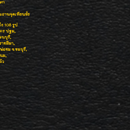
เษก
ธานจุดเทียนชัย
ง 108 รูป
นคร ปฐม,
นบุรี,
าชสีมา,
่อชม จ.ชลบุรี,
พนม,
้ว