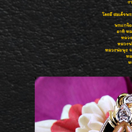
ง
โดยมี สมเด็จพ
พระเกจิอ
อาทิ หล
หลวงพ
หลวงพ่
หลวงพ่อพุธ จ.
หลว
ห