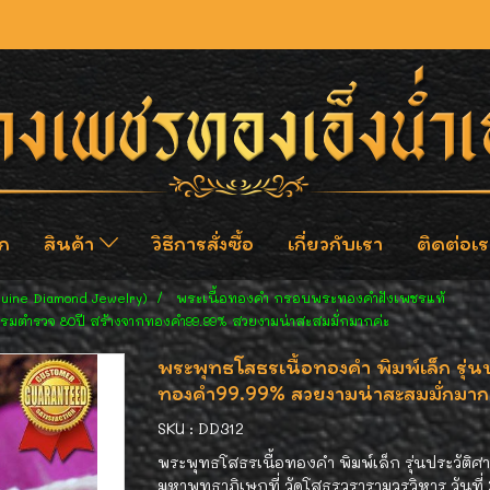
ก
สินค้า
วิธีการสั่งซื้อ
เกี่ยวกับเรา
ติดต่อเร
nuine Diamond Jewelry)
พระเนื้อทองคำ กรอบพระทองคำฝังเพชรแท้
์กรมตำรวจ 80ปี สร้างจากทองคำ99.99% สวยงามน่าสะสมมั่กมากค่ะ
พระพุทธโสธรเนื้อทองคำ พิมพ์เล็ก รุ่
ทองคำ99.99% สวยงามน่าสะสมมั่กมาก
SKU : DD312
พระพุทธโสธรเนื้อทองคำ พิมพ์เล็ก รุ่นประวัติ
มหาพุทธาภิเษกที่ วัดโสธรวรารามวรวิหาร วันท