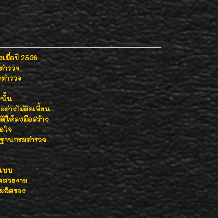
เมื่อปี 2538
รตำรวจ
ารตำรวจ
นั้น
่างไม่ผิดเพี้ยน
ติให้ลงมือสร้าง
พอใจ
ลักฐานกรมตำรวจ
งแบบ
ีตสวยงาม
รผลิตของ