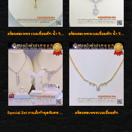
สร้อยคอเพชร เบลเยี่ยมคัท น้ำ 98% F-Color/VVS รูปแบบหวานใส่สวยดูดีน่ารักสุดๆค่ะ
สร้อยคอเพชรเบลเยี่ยมคัท น้ำ 99% E-Color / VVS น้ำหนักเพชรรวม 16.05 กะรัต
Special Set งานสั่งทำชุดพิเศษ เพชรคัดทุกชิ้น สวยหรูหรา ราคามิตรภาพค่ะ
สร้อยคอเพชรเบลเยี่ยมคัท