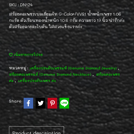
SKU : DN124
สร้อยคอเพชรเบลเยี่ยมคัท G-Color/VVS1 น้ำหนักเพชร 1.06
กะรัต ตัวเรือนทองน้ำหนัก 10.6 กรัม ความยาว 17 นิ้ว น่ารักค่ะ
ตัวสร้อยลายตะไบตัน ใส่สวยแข็งแรงค่ะ
เพิ่มรายการโปรด
หมวดหมู่ :
,
เครื่องประดับเพชรแท้ (Genuine Diamond Jewelry)
,
สร้อยคอเพชรแท้ (Genuine Diamond Necklace)
สร้อยคอเพชร
,
ค่ะ
เครื่องประดับเพชร ค่ะ
Share
Product description