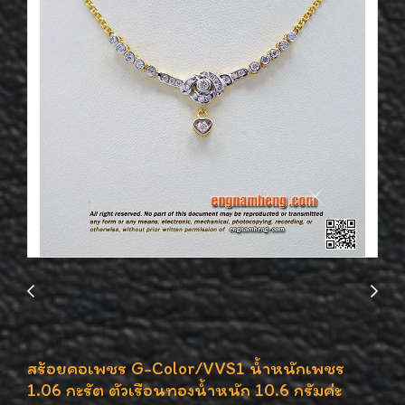
สร้อยคอเพชร G-Color/VVS1 น้ำหนักเพชร
1.06 กะรัต ตัวเรือนทองน้ำหนัก 10.6 กรัมค่ะ