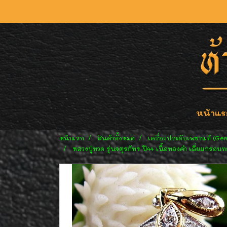
หน้าแร
หน้าแรก
สินค้าทั้งหมด
เครื่องประดับเพชรแท้ (Ge
หลวงปู่ทวด รุ่นจตุรภัทร ปี44 เนื้อทองคำ เลี่ยมกรอบท