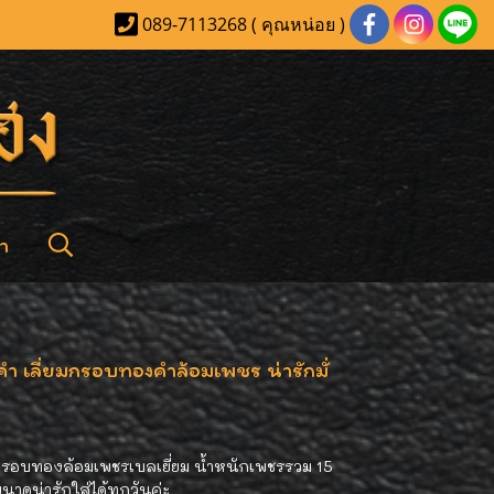
089-7113268 ( คุณหน่อย )
า
งคำ เลี่ยมกรอบทองคำล้อมเพชร น่ารักมั่
ยมกรอบทองล้อมเพชรเบลเยี่ยม น้ำหนักเพชรรวม 15
นาดน่ารักใส่ได้ทุกวันค่ะ