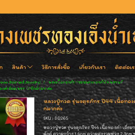
ก
สินค้า
วิธีการสั่งซื้อ
เกี่ยวกับเรา
ติดต่อเร
nuine Diamond Jewelry)
พระเนื้อทองคำ กรอบพระทองคำฝังเพชรแท้
องคำล้อมเพชร น่ารักมั่กมากค่ะ
หลวงปู่ทวด รุ่นจตุรภัทร ปี44 เนื้อทอ
กมากค่ะ
SKU : DD265
หลวงปู่ทวด รุ่นจตุรภัทร ปี44 เนื้อทองคำ เลี่
ตังค์ ความกว้าง 1.4cm ความสูงรวมห่วง 2.3cm ข