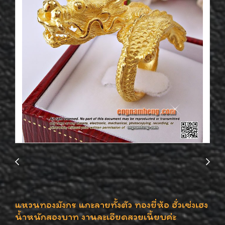
แหวนทองมังกร แกะลายทั้งตัว ทองยี่ห้อ ฮั่วเซ่งเฮง
น้ำหนักสองบาท งานละเอียดสวยเนี้ยบค่ะ