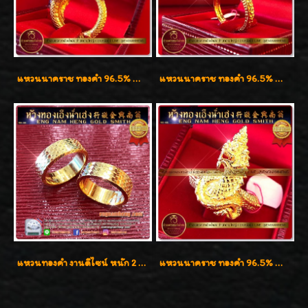
แหวนนาคราช ทองคำ 96.5% น้ำหนัก 21.2g งานดีไซน์สวยมากๆค่ะ
แหวนนาคราช ทองคำ 96.5% น้ำหนัก 15.6g งานดีไซน์สวยๆค่ะ
แหวนทองคำ งานดีไซน์ หนัก 2 สลึง เงาวิ้บวั้บ
แหวนนาคราช ทองคำ 96.5% น้ำหนัก 1 บาท (15.2g)