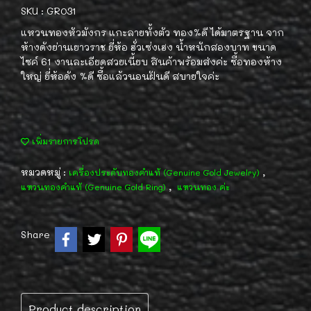
SKU : GR031
แหวนทองหัวมังกร แกะลายทั้งตัว ทอง%ดี ได้มาตรฐาน จาก
ห้างดังย่านเยาวราช ยี่ห้อ ฮั่วเซ่งเฮง น้ำหนักสองบาท ขนาด
ไซค์ 61 งานละเอียดสวยเนี้ยบ สินค้าพร้อมส่งค่ะ ซื้อทองห้าง
ใหญ่ ยี่ห้อดัง %ดี ซื้อแล้วนอนฝันดี สบายใจค่ะ
เพิ่มรายการโปรด
หมวดหมู่ :
,
เครื่องประดับทองคำแท้ (Genuine Gold Jewelry)
,
แหวนทองคำแท้ (Genuine Gold Ring)
แหวนทอง ค่ะ
Share
Product description