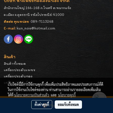
บริษัท ห้างเพชรทองเอ็งน่ำเฮง จำกัด
สำนักงานใหญ่ 166-168 ถ.โพศรี ต.หมากแข้ง
อ.เมือง จ.อุดรธานี รหัสไปรษณีย์ 41000
ติดต่อ คุณหน่อย
089-7113268
E-mail:
kun_noie@hotmail.com
สินค้า
สินค้าทั้งหมด
เครื่องประดับเพชร
เครื่องประดับทอง
เครื่องประดับอื่นๆ
เว็บไซต์นี้มีการใช้งานคุกกี้ เพื่อเพิ่มประสิทธิภาพและประสบการณ์ที่ดี
ในการใช้งานเว็บไซต์ของท่าน ท่านสามารถอ่านรายละเอียดเพิ่มเติม
ได้ที่
นโยบายความเป็นส่วนตัว
และ
นโยบายคุกกี้
COPYRIGHT - ENGNAMHENG | รูปภาพมีลิขสิทธิ์ ห้ามมิให้
ตั้งค่าคุกกี้
ยอมรับทั้งหมด
Message Us
ทำการคัดลอกหรือนำไปเผยแพร่ก่อนได้รับอนุญาต