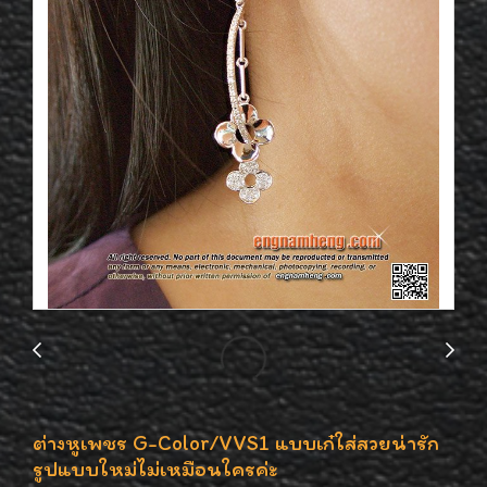
ต่างหูเพชร G-Color/VVS1 แบบเก๋ใส่สวยน่ารัก
รูปแบบใหม่ไม่เหมือนใครค่ะ