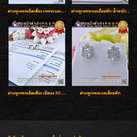
ต่างหูเพชรเม็ดเดี่ยว เพชรเบลเยี่ยมคัท น้ำ 96 H-Color/IF & VVS2/3EX น้ำหนักเพชรรวม 1.83 กะรัต พร้อมใบเซอร์ LAB GIA & HRD เพชรสวยปิ๊ง ราคาขายส่งค่ะ
ต่างหูเพชรเบลเยี่ยมคัท น้ำหนักเพชร 0.99 กะรัต ต่างหูห้อยตุ้งติ้งหัวใจสวยน่ารักใส่ได้ทุกวันค่ะ
ต่างหูเพชรเม็ดเดี่ยว เม็ดละ 50 สตางค์ คู่ละ 1 กะรัต เพชรเบลเยี่ยมคัท น้ำ 98 F-Color/ VVS2 / 3EX พร้อมใบเซอร์สถาบัน GIA มาตรฐานสากลค่ะ
ต่างหูเพชรเบลเยี่ยมคัท