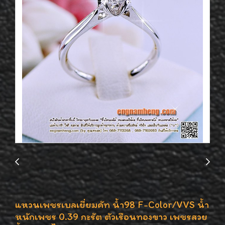
แหวนเพชรเบลเยี่ยมคัท น้ำ98 F-Color/VVS น้ำ
หนักเพชร 0.39 กะรัต ตัวเรือนทองขาว เพชรสวย