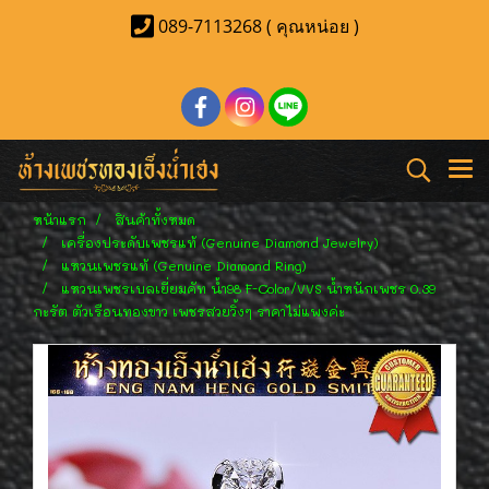
089-7113268 ( คุณหน่อย )
หน้าแรก
สินค้าทั้งหมด
เครื่องประดับเพชรแท้ (Genuine Diamond Jewelry)
แหวนเพชรแท้ (Genuine Diamond Ring)
แหวนเพชรเบลเยี่ยมคัท น้ำ98 F-Color/VVS น้ำหนักเพชร 0.39
กะรัต ตัวเรือนทองขาว เพชรสวยวิ้งๆ ราคาไม่แพงค่ะ