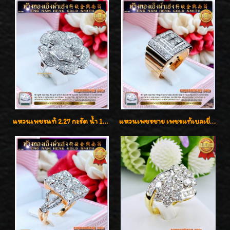
แหวนเพชรแท้ 2.27 กะรัต น้ำ 100% เบลเยี่ยมคัท ลวดลายดอกกุหลาบหรู
แหวนเพชรชาย เพชรแท้เบลเยี่ยมคัท น้ำ100% D-Color/VVS 2.46 กะรัต