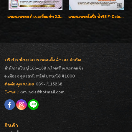
แหวนเพชรแท้ เบลเยี่ยมคัท 2.39 กะรัต น้ำ 98 F-Color/VVS ดีไซน์หน้ากว้างหรูเต็มนิ้ว
แหวนเพชรใสปิ๊ง น้ำ98 F-Color/VVS1 น้ำหนักเพชรรวม 2.56 กะรัต ใส่เต็มนิ้วเพชรเป็นน้ำเป็นเนื้อสวยมากๆค่ะ
บริษัท ห้างเพชรทองเอ็งน่ำเฮง จำกัด
สำนักงานใหญ่ 166-168 ถ.โพศรี ต.หมากแข้ง
อ.เมือง จ.อุดรธานี รหัสไปรษณีย์ 41000
ติดต่อ คุณหน่อย
089-7113268
E-mail:
kun_noie@hotmail.com
สินค้า