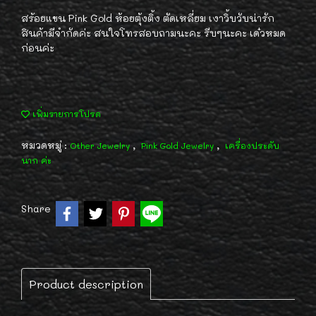
สร้อยแขน Pink Gold ห้อยตุ้งติ้ง ตัดเหลี่ยม เงาวิ้บวับน่ารัก
สินค้ามีจำกัดค่ะ สนใจโทรสอบถามนะคะ รีบๆนะคะ เด๋วหมด
ก่อนค่ะ
เพิ่มรายการโปรด
หมวดหมู่ :
,
,
Other Jewelry
Pink Gold Jewelry
เครื่องประดับ
นาก ค่ะ
Share
Product description