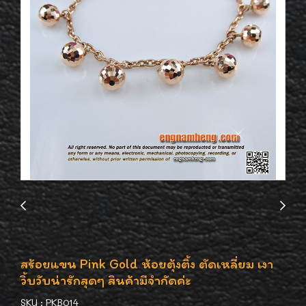
สร้อยแขน Pink Gold ห้อยตุ้งติ้ง ตัดเหลี่ยม เงา
วิ้บวับน่ารักสุดๆ สินค้ามีจำกัดค่ะ
SKU : PKB014