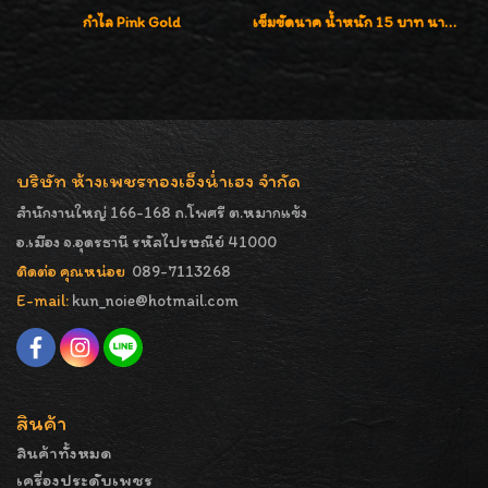
กำไล Pink Gold
เข็มขัดนาค น้ำหนัก 15 บาท นาค 40% งานนาคโบราณแท้ๆ จากห้างใหญ่
บริษัท ห้างเพชรทองเอ็งน่ำเฮง จำกัด
สำนักงานใหญ่ 166-168 ถ.โพศรี ต.หมากแข้ง
อ.เมือง จ.อุดรธานี รหัสไปรษณีย์ 41000
ติดต่อ คุณหน่อย
089-7113268
E-mail:
kun_noie@hotmail.com
สินค้า
สินค้าทั้งหมด
เครื่องประดับเพชร