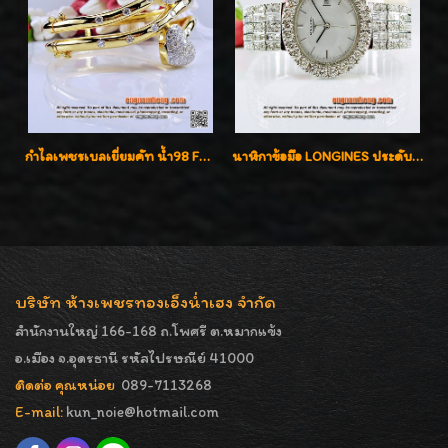
กำไลเพชรเบลเยี่ยมคัท น้ำ98 F-Color/VVS น้ำหนักเพชรรวม 3.00 กะรัต สวยไม่ซ้ำใครค่ะ
นาฬิกาข้อมือ LONGINES ประดับเพชร 5.20 กะรัต ใส่เล่น ใส่ออกงานหรูหราไฮโซค่ะ
บริษัท ห้างเพชรทองเอ็งน่ำเฮง จำกัด
สำนักงานใหญ่ 166-168 ถ.โพศรี ต.หมากแข้ง
อ.เมือง จ.อุดรธานี รหัสไปรษณีย์ 41000
ติดต่อ คุณหน่อย
089-7113268
E-mail:
kun_noie@hotmail.com