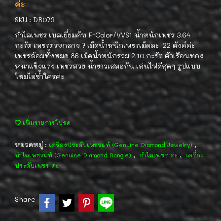
ค่ะ
SKU : DB073
กำไลเพชร เบลเยี่ยมคัท F-Color/VVS1 น้ำหนักเพชร 3.64
กะรัต เพชรตรงกลาง 7 เม็ดน้ำหนักเพชรเม็ดละ 22 ตังค์ค่ะ
เพชรล้อมทั้งหมด 86 เม็ดน้ำหนักรวม 2.10 กะรัต ตัวเรือนทอง
หนาแข็งแรง เพชรสวย น้ำขาวเสมอกัน เล่นไฟดีสุดๆ รูปแบบ
ใหม่ไม่ซ้ำใครค่ะ
เพิ่มรายการโปรด
หมวดหมู่ :
,
เครื่องประดับเพชรแท้ (Genuine Diamond Jewelry)
,
,
กำไลเพชรแท้ (Genuine Diamond Bangle)
กำไลเพชร ค่ะ
เครื่อง
ประดับเพชร ค่ะ
Share