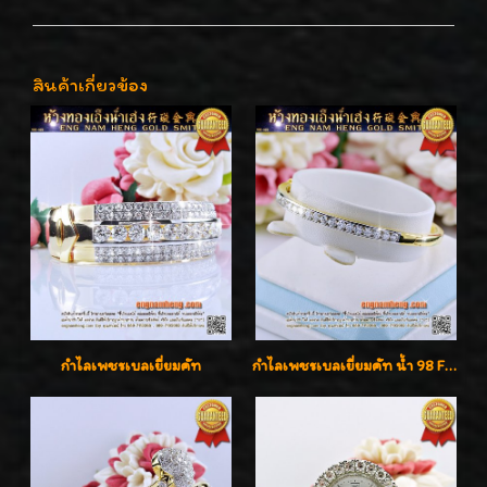
สินค้าเกี่ยวข้อง
กำไลเพชรเบลเยี่ยมคัท
กำไลเพชรเบลเยี่ยมคัท น้ำ 98 F-Color/VVS เพชร 22 เม็ด น้ำหนักเพชรรวม 1.97 กะรัต ตัวเรือนตัน หนาแข็งแรง เพชรสวย ขาวจั๊ว ทุกเม็ด เล่นไฟ่วิ้งสุดๆค่ะ เปิดราคาโปรโมชั่น ถูกสุดๆค่ะ