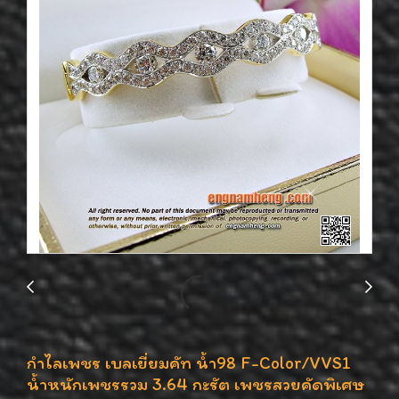
กำไลเพชร เบลเยี่ยมคัท น้ำ98 F-Color/VVS1
น้ำหนักเพชรรวม 3.64 กะรัต เพชรสวยคัดพิเศษ