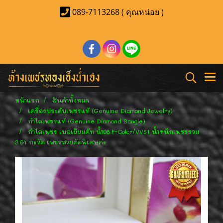
089-7113268 ( คุณหน่อย )
หน้าแรก
สินค้าทั้งหมด
เครื่องประดับเพชรแท้ (Genuine Diamond Jewelry)
กำไลเพชรแท้ (Genuine Diamond Bangle)
กำไลเพชร เบลเยี่ยมคัท น้ำ98 F-Color/VVS1 น้ำหนักเพชรรวม
3.64 กะรัต เพชรสวยคัดพิเศษค่ะ