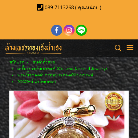
089-7113268 ( คุณหน่อย )
หน้าแรก
สินค้าทั้งหมด
เครื่องประดับเพชรแท้ (Genuine Diamond Jewelry)
พระเนื้อทองคำ กรอบพระทองคำฝังเพชรแท้
DD329-กำลังอัพเดทค่ะ