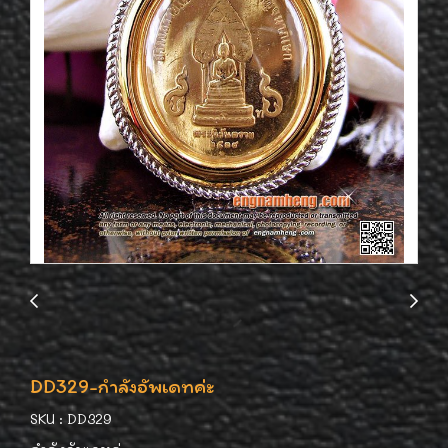
DD329-กำลังอัพเดทค่ะ
SKU : DD329