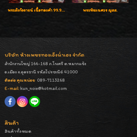
พระสังกัจจายน์ เนื้อทองคำ 99.99%
พระพิฆเนศวร ญสส.
บริษัท ห้างเพชรทองเอ็งน่ำเฮง จำกัด
สำนักงานใหญ่ 166-168 ถ.โพศรี ต.หมากแข้ง
อ.เมือง จ.อุดรธานี รหัสไปรษณีย์ 41000
ติดต่อ คุณหน่อย
089-7113268
E-mail:
kun_noie@hotmail.com
สินค้า
สินค้าทั้งหมด