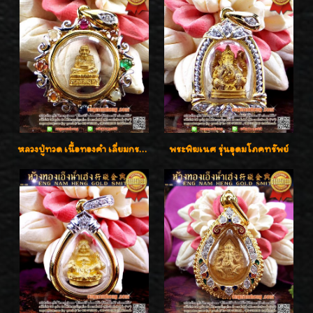
หลวงปู่ทวด เนื้อทองคำ เลี่ยมกรอบทองคำประดับเพชรแท้และพลอยนพเก้า น่ารักมากๆค่ะ
พระพิฆเนศ รุ่นอุดมโภคทรัพย์