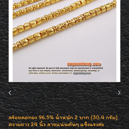
สร้อยคอทอง 96.5% น้ำหนัก 2 บาท (30.4 กรัม)
ความยาว 24 นิ้ว ลายแน่นตันๆ แข็งแรงค่ะ