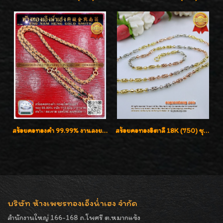
สร้อยคอทองคำ 99.99% งานลงยาสุโขทัยแท้ งานช่างทองโบราณ หรูหรา น่าสะสมค่ะ
สร้อยคอทองอิตาลี 18K (750) ชุบ 3 สี แกะลายสวยรุ่นใหม่ ลายละเอียดเงาวิบวับค่ะ
บริษัท ห้างเพชรทองเอ็งน่ำเฮง จำกัด
สำนักงานใหญ่ 166-168 ถ.โพศรี ต.หมากแข้ง