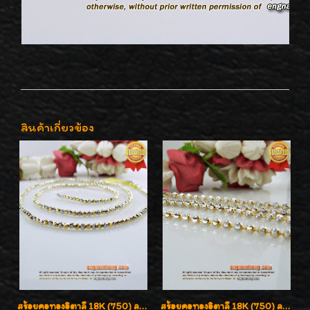
สินค้าเกี่ยวข้อง
สร้อยคอทองอิตาลี 18K (750) ลายสวยตัดเหลี่ยมคมชัด ใส่สวยน่ารักค่ะ
สร้อยคอทองอิตาลี 18K (750) ลายยินตันแกะมูนคัดสวย ลายนี้เงามากๆค่ะ ใส่ทนแข็งแรง