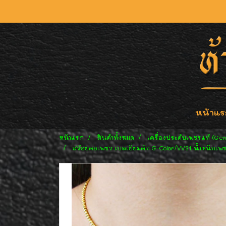
หน้าแร
หน้าแรก
สินค้าทั้งหมด
เครื่องประดับเพชรแท้ (Ge
สร้อยคอเพชร เบลเยี่ยมคัท G-Color/VVS1 น้ำหนักเพช