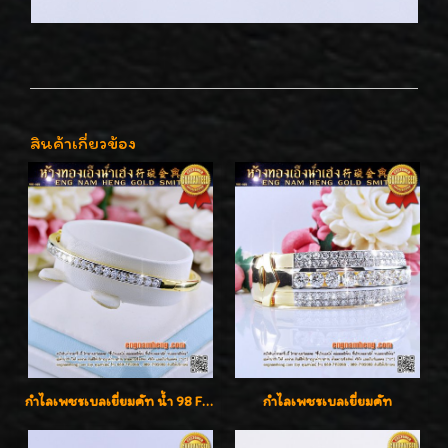
สินค้าเกี่ยวข้อง
กำไลเพชรเบลเยี่ยมคัท น้ำ 98 F-Color/VVS เพชร 22 เม็ด น้ำหนักเพชรรวม 1.97 กะรัต ตัวเรือนตัน หนาแข็งแรง เพชรสวย ขาวจั๊ว ทุกเม็ด เล่นไฟ่วิ้งสุดๆค่ะ เปิดราคาโปรโมชั่น ถูกสุดๆค่ะ
กำไลเพชรเบลเยี่ยมคัท