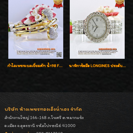
กำไลเพชรเบลเยี่ยมคัท น้ำ98 F-Color/VVS น้ำหนักเพชรรวม 3.00 กะรัต สวยไม่ซ้ำใครค่ะ
นาฬิกาข้อมือ LONGINES ประดับเพชร 5.20 กะรัต ใส่เล่น ใส่ออกงานหรูหราไฮโซค่ะ
บริษัท ห้างเพชรทองเอ็งน่ำเฮง จำกัด
สำนักงานใหญ่ 166-168 ถ.โพศรี ต.หมากแข้ง
อ.เมือง จ.อุดรธานี รหัสไปรษณีย์ 41000