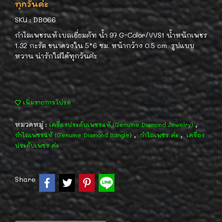
ทุกวันค่ะ
SKU : DB066
กำไลเพชรแท้ เบลเยี่ยมคัท น้ำ 97 G-Color/VVS1 น้ำหนักเพชร
1.32 กะรัต ขนาดวงใน 5*6 ซม. หน้ากว้าง 0.5 cm รูปแบบ
หวาน น่ารักใส่ได้ทุกวันค่ะ
เพิ่มรายการโปรด
หมวดหมู่ :
,
เครื่องประดับเพชรแท้ (Genuine Diamond Jewelry)
,
,
กำไลเพชรแท้ (Genuine Diamond Bangle)
กำไลเพชร ค่ะ
เครื่อง
ประดับเพชร ค่ะ
Share