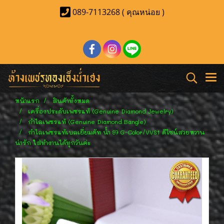
089-7113268 ( คุณหน่อย )
หน้าแรก
สินค้าทั้งหมด
เครื่องประดับเพชรแท้ (Genuine Diamond Jewelry)
กำไลเพชรแท้ (Genuine Diamond Bangle)
กำไลเพชรแท้เบลเยี่ยมคัท น้ำ 97 G-Color/VVS1 ดีไซน์สวยหวาน
น่ารัก ใส่ทำงานได้ทุกวันค่ะ