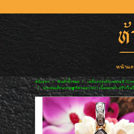
หน้าแร
หน้าแรก
สินค้าทั้งหมด
เครื่องประดับเพชรแท้ (Ge
พระสมเด็จนางพญาจิตรลดา(สก) เนื้อทองคำ สร้างในปี