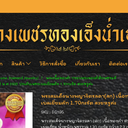
ก
สินค้า
วิธีการสั่งซื้อ
เกี่ยวกับเรา
ติดต่อเร
nuine Diamond Jewelry)
พระเนื้อทองคำ กรอบพระทองคำฝังเพชรแท้
 พ.ศ.2535 ประดับเพชรเบลเยี่ยมคัท 1.70กะรัต สวยหรูค่ะ
พระสมเด็จนางพญาจิตรลดา(สก) เนื้อท
เบลเยี่ยมคัท 1.70กะรัต สวยหรูค่ะ
SKU : DD195
พระสมเด็จนางพญาจิตรลดา (สก) เนื้อทองคำ สร
เบลเยี่ยม น้ำหนักเพชรรวม 1.70 กะรัต กว้าง 2.7