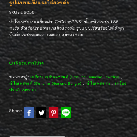
รูปแบบแข็งแรงใส่สวยค่ะ
SKU : DB058
กำไลเพชร เบลเยี่ยมคัท G-Color/VVS1 น้ำหนักเพชร 1.56
กะรัต ตัวเรือนทองหนาแข็งแรงค่ะ รูปแบบเรียบร้อยใส่ได้ทุก
วันค่ะ เพชรสอดเกาะเตยค่ะ แข็งแรงค่ะ
เพิ่มรายการโปรด
หมวดหมู่ :
,
เครื่องประดับเพชรแท้ (Genuine Diamond Jewelry)
,
,
กำไลเพชรแท้ (Genuine Diamond Bangle)
กำไลเพชร ค่ะ
เครื่อง
ประดับเพชร ค่ะ
Share