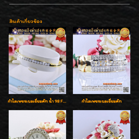
สินค้าเกี่ยวข้อง
กำไลเพชรเบลเยี่ยมคัท น้ำ 98 F-Color/VVS เพชร 22 เม็ด น้ำหนักเพชรรวม 1.97 กะรัต ตัวเรือนตัน หนาแข็งแรง เพชรสวย ขาวจั๊ว ทุกเม็ด เล่นไฟ่วิ้งสุดๆค่ะ เปิดราคาโปรโมชั่น ถูกสุดๆค่ะ
กำไลเพชรเบลเยี่ยมคัท