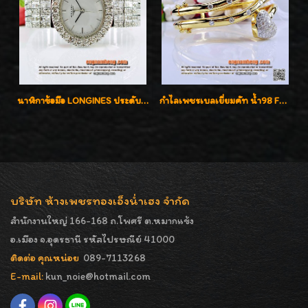
นาฬิกาข้อมือ LONGINES ประดับเพชร 5.20 กะรัต ใส่เล่น ใส่ออกงานหรูหราไฮโซค่ะ
กำไลเพชรเบลเยี่ยมคัท น้ำ98 F-Color/VVS น้ำหนักเพชรรวม 3.00 กะรัต สวยไม่ซ้ำใครค่ะ
บริษัท ห้างเพชรทองเอ็งน่ำเฮง จำกัด
สำนักงานใหญ่ 166-168 ถ.โพศรี ต.หมากแข้ง
อ.เมือง จ.อุดรธานี รหัสไปรษณีย์ 41000
ติดต่อ คุณหน่อย
089-7113268
E-mail:
kun_noie@hotmail.com