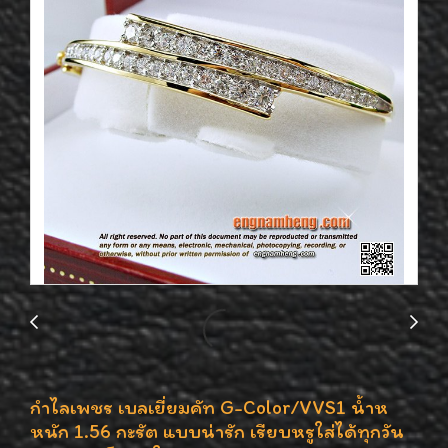
กำไลเพชร เบลเยี่ยมคัท G-Color/VVS1 น้ำห
หนัก 1.56 กะรัต แบบน่ารัก เรียบหรูใส่ได้ทุกวัน