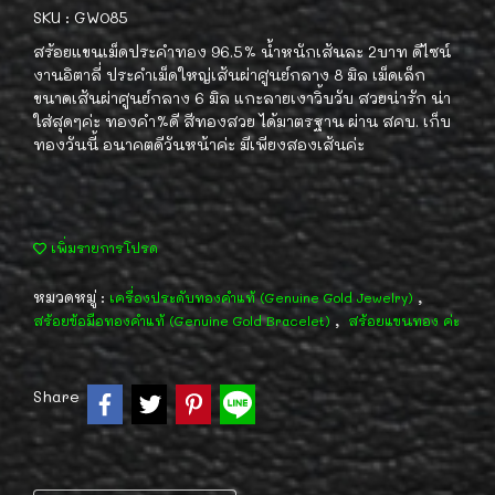
SKU : GW085
สร้อยแขนเม็ดประคำทอง 96.5% น้ำหนักเส้นละ 2บาท ดีไซน์
งานอิตาลี่ ประคำเม็ดใหญ่เส้นผ่าศูนย์กลาง 8 มิล เม็ดเล็ก
ขนาดเส้นผ่าศูนย์กลาง 6 มิล แกะลายเงาวิ้บวับ สวยน่ารัก น่า
ใส่สุดๆค่ะ ทองคำ%ดี สีทองสวย ได้มาตรฐาน ผ่าน สคบ. เก็บ
ทองวันนี้ อนาคตดีวันหน้าค่ะ มีเพียงสองเส้นค่ะ
เพิ่มรายการโปรด
หมวดหมู่ :
,
เครื่องประดับทองคำแท้ (Genuine Gold Jewelry)
,
สร้อยข้อมือทองคำแท้ (Genuine Gold Bracelet)
สร้อยแขนทอง ค่ะ
Share