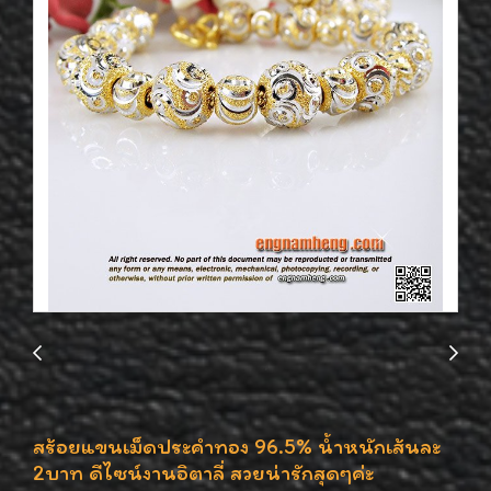
สร้อยแขนเม็ดประคำทอง 96.5% น้ำหนักเส้นละ
2บาท ดีไซน์งานอิตาลี่ สวยน่ารักสุดๆค่ะ