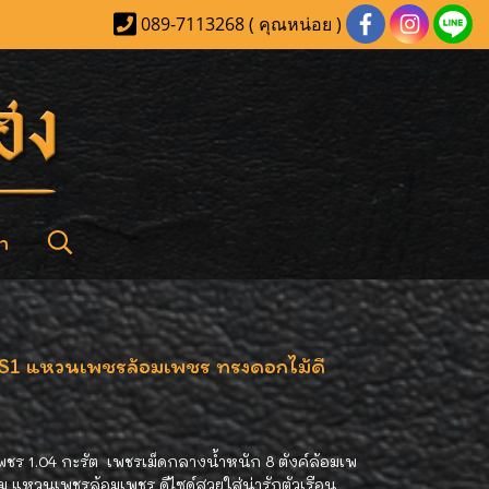
089-7113268 ( คุณหน่อย )
า
VS1 แหวนเพชรล้อมเพชร ทรงดอกไม้ดี
ชร 1.04 กะรัต เพชรเม็ดกลางน้ำหนัก 8 ตังค์ล้อมเพ
รัม แหวนเพชรล้อมเพชร ดีไซด์สวยใส่น่ารักตัวเรือน