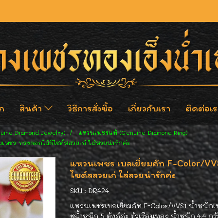
ก
สินค้า
วิธีการสั่งซื้อ
เกี่ยวกับเรา
ติดต่อเร
nuine Diamond Jewelry)
แหวนเพชรแท้ (Genuine Diamond Ring)
เพชร ทรงดอกไม้ดีไซด์สสวยเก๋ ใส่สวยน่ารักค่ะ
แหวนเพชร เบลเยี่ยมคัท F-Color/V
ไซด์สสวยเก๋ ใส่สวยน่ารักค่ะ
SKU : DR424
แหวนเพชรเบลเยี่ยมคัท F-Color/VVS1 น้ำหนักเพ
ชน้ำหนัก 5 ตังค์ค่ะ ตัวเรือนทอง น้ำหนัก 4.4 ก