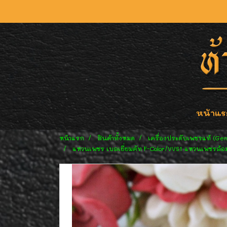
หน้าแร
หน้าแรก
สินค้าทั้งหมด
เครื่องประดับเพชรแท้ (Ge
แหวนเพชร เบลเยี่ยมคัท F-Color/VVS1 แหวนเพชรล้อม