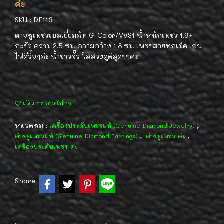
ค่ะ
SKU : DE113
ต่างหูเพชรเบลเยี่ยมคัท G-Color/VVS1 น้ำหนักเพชร 1.97
กะรัต ความ 2.5 ซม. ความกว้าง 1.8 ซม. เพชรสวยทุกเม็ด เล่น
ไฟดีวิ้งๆค่ะ น้ำขาวจั๊ว ใส่สวยดูดีสุดๆๆค่ะ
เพิ่มรายการโปรด
หมวดหมู่ :
,
เครื่องประดับเพชรแท้ (Genuine Diamond Jewelry)
,
,
ต่างหูเพชรแท้ (Genuine Diamond Earrings)
ต่างหูเพชร ค่ะ
เครื่องประดับเพชร ค่ะ
Share