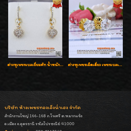
ต่างหูเพชรเบลเยี่ยมคัท น้ำหนักเพชร 0.99 กะรัต ต่างหูห้อยตุ้งติ้งหัวใจสวยน่ารักใส่ได้ทุกวันค่ะ
ต่างหูเพชรเม็ดเดี่ยว เพชรเบลเยี่ยมคัท น้ำ 96 H-Color/IF & VVS2/3EX น้ำหนักเพชรรวม 1.83 กะรัต พร้อมใบเซอร์ LAB GIA & HRD เพชรสวยปิ๊ง ราคาขายส่งค่ะ
บริษัท ห้างเพชรทองเอ็งน่ำเฮง จำกัด
สำนักงานใหญ่ 166-168 ถ.โพศรี ต.หมากแข้ง
อ.เมือง จ.อุดรธานี รหัสไปรษณีย์ 41000