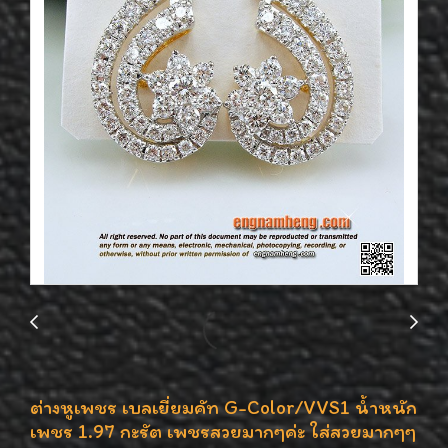
ต่างหูเพชร เบลเยี่ยมคัท G-Color/VVS1 น้ำหนัก
เพชร 1.97 กะรัต เพชรสวยมากๆค่ะ ใส่สวยมากๆๆ