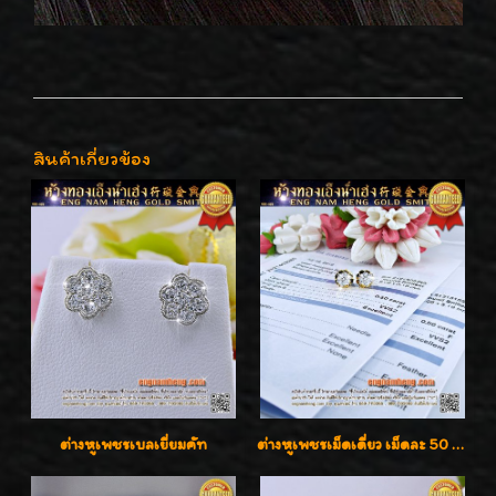
สินค้าเกี่ยวข้อง
ต่างหูเพชรเบลเยี่ยมคัท
ต่างหูเพชรเม็ดเดี่ยว เม็ดละ 50 สตางค์ คู่ละ 1 กะรัต เพชรเบลเยี่ยมคัท น้ำ 98 F-Color/ VVS2 / 3EX พร้อมใบเซอร์สถาบัน GIA มาตรฐานสากลค่ะ