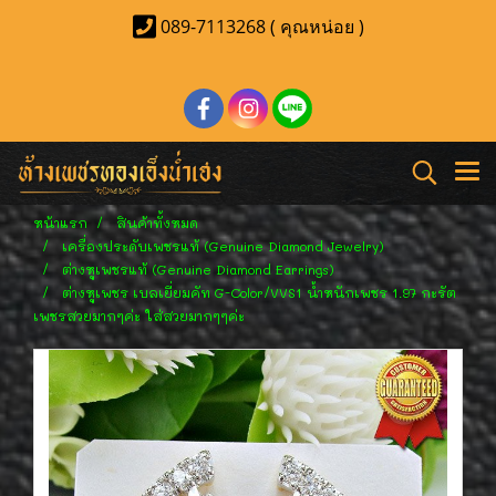
089-7113268 ( คุณหน่อย )
หน้าแรก
สินค้าทั้งหมด
เครื่องประดับเพชรแท้ (Genuine Diamond Jewelry)
ต่างหูเพชรแท้ (Genuine Diamond Earrings)
ต่างหูเพชร เบลเยี่ยมคัท G-Color/VVS1 น้ำหนักเพชร 1.97 กะรัต
เพชรสวยมากๆค่ะ ใส่สวยมากๆๆค่ะ