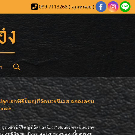
089-7113268 ( คุณหน่อย )
า
ลุกเสกพิธีใหญ่ที่วัดบวรนิเวศ ฉลองครบ
ากค่ะ
ลุกเสกพิธีใหญ่ที่วัดบวรนิเวศ สมเด็จพระสังฆราช
กอบพิธีพุทธาภิเษก และเททองหล่อ เลี่ยมกรอบ