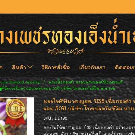
ก
สินค้า
วิธีการสั่งซื้อ
เกี่ยวกับเรา
ติดต่อเร
nuine Diamond Jewelry)
พระเนื้อทองคำ กรอบพระทองคำฝังเพชรแท้
่ที่วัดบวรนิเวศ ฉลองครบรอบ 50ปี บริษัท ไทยประกันชีวิต หายากค่ะ
พระไพรีพินาศ ญสส. ปี35 เนื้อทองคำ ป
รอบ 50ปี บริษัท ไทยประกันชีวิต หาย
SKU : DD198
พระไพรีพินาศ ญสส. ปี35 เนื้อทองคำ สร้างและป
สกลมหาสังฆปรินายก เสด็จเป็นองค์ประธานประ