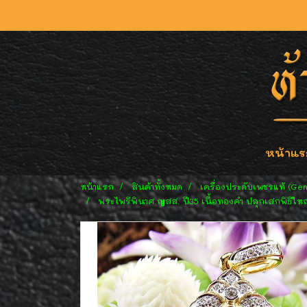
หน้าแร
หน้าแรก
สินค้าทั้งหมด
เครื่องประดับเพชรแท้ (Ge
พระไพรีพินาศ ญสส. ปี35 เนื้อทองคำ ปลุกเสกพิธีใหญ