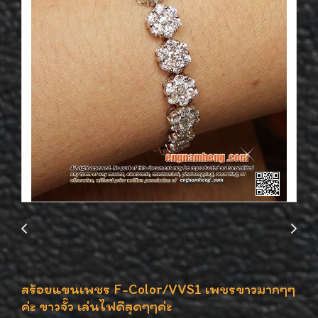
สร้อยแขนเพชร F-Color/VVS1 เพชรขาวมากๆๆ
ค่ะ ขาวจั๊ว เล่นไฟดีสุดๆๆค่ะ