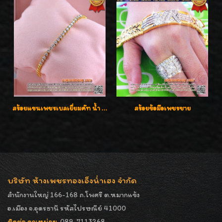
สร้อยแขนเพชรเบลเยี่ยมคัท น้ำ 97 G-Color/VVS เพชร 20 เม็ดน้ำหนักเพชร 0.80 กะรัต ใส่สวยน่ารัก ราคาเบาๆ ลดพิเศษค่ะ
สร้อยข้อมือเพชรชาย
บริษัท ห้างเพชรทองเอ็งน่ำเฮง จำกัด
สำนักงานใหญ่ 166-168 ถ.โพศรี ต.หมากแข้ง
อ.เมือง จ.อุดรธานี รหัสไปรษณีย์ 41000
ติดต่อ คุณหน่อย
089-7113268