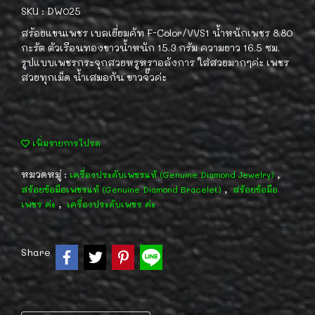
SKU : DW025
สร้อยแขนเพชร เบลเยี่ยมคัท F-Color/VVS1 น้ำหนักเพชร 8.80
กะรัต ตัวเรือนทองขาวน้ำหนัก 15.3 กรัม ความยาว 16.5 ซม.
รูปแบบเพชรกระจุกสวยหรูหราอลังการ ใส่สวยมากๆค่ะ เพชร
สวยทุกเม็ด น้ำเสมอกัน ขาวจั๊วค่ะ
เพิ่มรายการโปรด
หมวดหมู่ :
,
เครื่องประดับเพชรแท้ (Genuine Diamond Jewelry)
,
สร้อยข้อมือเพชรแท้ (Genuine Diamond Bracelet)
สร้อยข้อมือ
,
เพชร ค่ะ
เครื่องประดับเพชร ค่ะ
Share