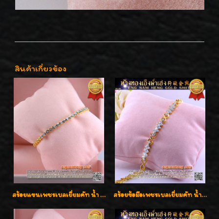
สินค้าเกี่ยวข้อง
สร้อยแขนเพชรเบลเยี่ยมคัท น้ำ 97 G-Color/VVS เพชร 17 เม็ดน้ำหนักเพชร 0.78 กะรัต ตัวเรือนทองน้ำหนัก 9.7 กรัม ใส่สวยน่ารัก ราคาไม่แพงค่ะ
สร้อยข้อมือเพชรเบลเยี่ยมคัท น้ำ 98 F-Color/VVS น้ำหนักเพชร 1.75 กะรัต ตัวเรือนทอง เพชรสวยรูปแบบน่ารัก ใส่สวยมั๊กมากค่ะ