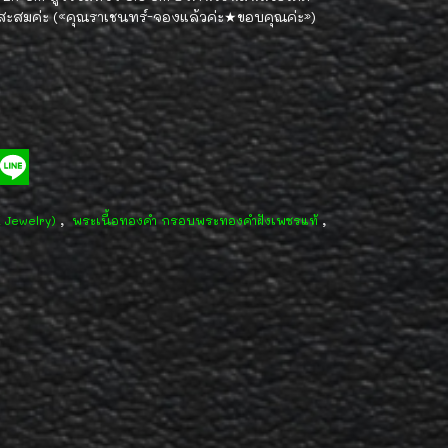
สะสมค่ะ («คุณราเชนทร์-จองแล้วค่ะ★ขอบคุณค่ะ»)
,
,
d Jewelry)
พระเนื้อทองคำ กรอบพระทองคำฝังเพชรแท้