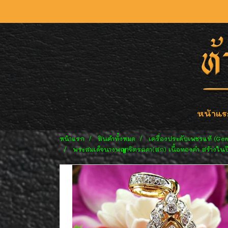
หน้าแร
หน้าแรก
สินค้าทั้งหมด
เครื่องประดับเพชรแท้ (Ge
พระสมเด็จนางพญาจิตรลดา(สก) เนื้อทองคำ สร้างในปี 