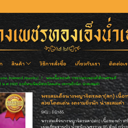
ก
สินค้า
วิธีการสั่งซื้อ
เกี่ยวกับเรา
ติดต่อเร
nuine Diamond Jewelry)
พระเนื้อทองคำ กรอบพระทองคำฝังเพชรแท้
พ.ศ.2535 องค์พระพิมพ์สวยโดดเด่น งดงามยิ่งนัก น่าสะสมค่า
พระสมเด็จนางพญาจิตรลดา(สก) เนื้อท
สวยโดดเด่น งดงามยิ่งนัก น่าสะสมค่า
SKU : DD185
พระสมเด็จนางพญาจิตรลดา(สก) เนื้อทองคำ สร้
เบลเยี่ยมฐานบัว น้ำหนักเพชรรวม 95 ตังค์ กว้า