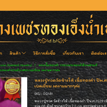
ก
สินค้า
วิธีการสั่งซื้อ
เกี่ยวกับเรา
ติดต่อเร
nuine Diamond Jewelry)
พระเนื้อทองคำ กรอบพระทองคำฝังเพชรแท้
กรอบทองคำประดับเพชรเบลเยี่ยม งดงามมากๆค่ะ
หลวงปู่ทวดวัดช้างให้ เนื้อทองคำ ปี
เบลเยี่ยม งดงามมากๆค่ะ
SKU : DD181
หลวงปู่ทวด วัดช้างให้ เนื้อทองคำ ปีพ.ศ.2529
รวม 66 ตังค์ ขนาดกว้าง 2.5 cm สูงรวมห่วง 