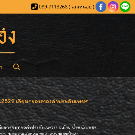
089-7113268 ( คุณหน่อย )
า
พ.ศ.2529 เลียมกรอบทองคำประดับเพชร
 เลียมกรอบทองคำประดับเพชรเบลเยี่ยม น้ำหนักเพชร
4.8 cm พุทธคุณสุดยอด งดงามสวยแชมป์ๆค่ะ