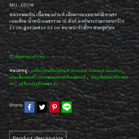
SKU : DD178
หลวงพ่อเงิน เนื้อทองคำแท้ เลี่ยมกรอบทองคำฝังเพชร
เบลเยี่ยม น้ำหนักเพชรรวม 16 ตังค์ องค์พระรวมกรอบกว้าง
2.1 cm สูงรวมห่วง 3.2 cm ขนาดน่ารักมั้กๆ สวยสุดๆค่ะ
เพิ่มรายการโปรด
หมวดหมู่ :
,
เครื่องประดับเพชรแท้ (Genuine Diamond Jewelry)
,
พระเนื้อทองคำ กรอบพระทองคำฝังเพชรแท้
พระเลี่ยมทองฝังเพชร
,
ค่ะ
เครื่องประดับเพชร ค่ะ
Share
Product description