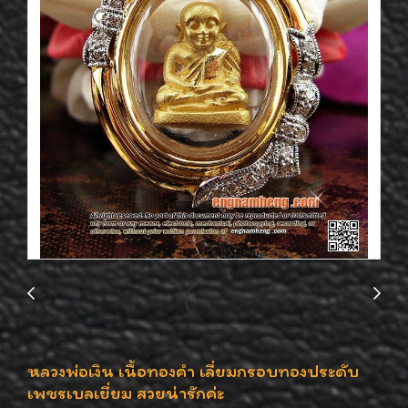
หลวงพ่อเงิน เนื้อทองคำ เลี่ยมกรอบทองประดับ
เพชรเบลเยี่ยม สวยน่ารักค่ะ