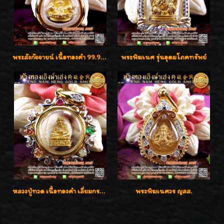
พระสังกัจจายน์ เนื้อทองคำ 99.99%
พระพิฆเนศ รุ่นอุดมโภคทรัพย์
หลวงปู่ทวด เนื้อทองคำ เลี่ยมกรอบทองคำประดับเพชรแท้และพลอยนพเก้า น่ารักมากๆค่ะ
พระพิฆเนศวร ญสส.