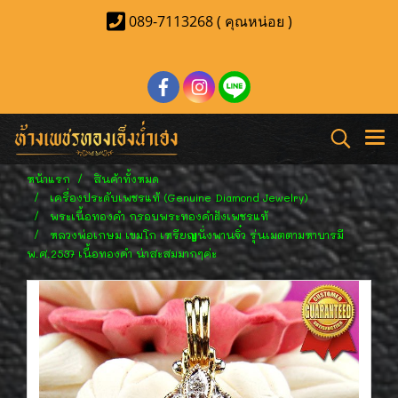
089-7113268 ( คุณหน่อย )
หน้าแรก
สินค้าทั้งหมด
เครื่องประดับเพชรแท้ (Genuine Diamond Jewelry)
พระเนื้อทองคำ กรอบพระทองคำฝังเพชรแท้
หลวงพ่อเกษม เขมโก เหรียญนั่งพานจิ๋ว รุ่นเมตตามหาบารมี
พ.ศ.2537 เนื้อทองคำ น่าสะสมมากๆค่ะ