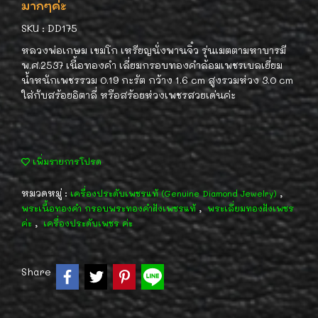
มากๆค่ะ
SKU : DD175
หลวงพ่อเกษม เขมโก เหรียญนั่งพานจิ๋ว รุ่นเมตตามหาบารมี
พ.ศ.2537 เนื้อทองคำ เลี่ยมกรอบทองคำล้อมเพชรเบลเยี่ยม
น้ำหนักเพชรรวม 0.19 กะรัต กว้าง 1.6 cm สูงรวมห่วง 3.0 cm
ใส่กับสร้อยอิตาลี่ หรือสร้อยห่วงเพชรสวยเด่นค่ะ
เพิ่มรายการโปรด
หมวดหมู่ :
,
เครื่องประดับเพชรแท้ (Genuine Diamond Jewelry)
,
พระเนื้อทองคำ กรอบพระทองคำฝังเพชรแท้
พระเลี่ยมทองฝังเพชร
,
ค่ะ
เครื่องประดับเพชร ค่ะ
Share