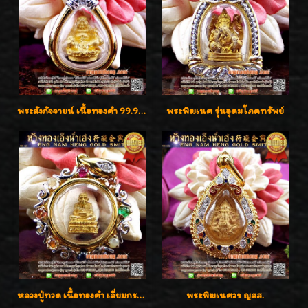
พระสังกัจจายน์ เนื้อทองคำ 99.99%
พระพิฆเนศ รุ่นอุดมโภคทรัพย์
หลวงปู่ทวด เนื้อทองคำ เลี่ยมกรอบทองคำประดับเพชรแท้และพลอยนพเก้า น่ารักมากๆค่ะ
พระพิฆเนศวร ญสส.