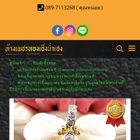
089-7113268 ( คุณหน่อย )
หน้าแรก
สินค้าทั้งหมด
เครื่องประดับเพชรแท้ (Genuine Diamond Jewelry)
พระเนื้อทองคำ กรอบพระทองคำฝังเพชรแท้
หลวงพ่อทวดเนื้อทองคำ พิมพ์เตารีดจิ๋ว รุ่นอุดมโชคโภคทรัพย์
ปี2550 เลี่ยมกรอบทองฝังเพชร น่ารักมั่กมากค่ะ