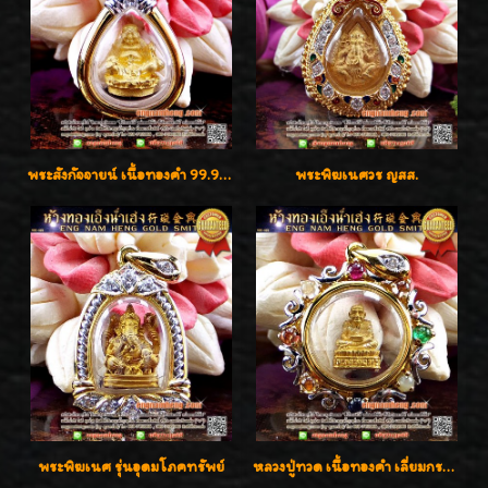
พระสังกัจจายน์ เนื้อทองคำ 99.99%
พระพิฆเนศวร ญสส.
พระพิฆเนศ รุ่นอุดมโภคทรัพย์
หลวงปู่ทวด เนื้อทองคำ เลี่ยมกรอบทองคำประดับเพชรแท้และพลอยนพเก้า น่ารักมากๆค่ะ