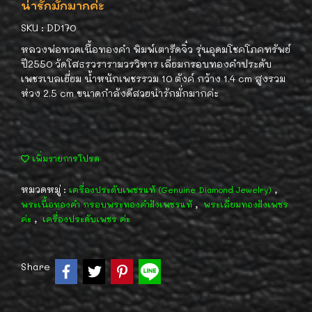
น่ารักมั่กมากค่ะ
SKU : DD170
หลวงพ่อทวดเนื้อทองคำ พิมพ์เตารีดจิ๋ว รุ่นอุดมโชคโภคทรัพย์
ปี2550 วัดโสธรวรารามวรวิหาร เลี่ยมกรอบทองคำประดับ
เพชรเบลเยี่ยม น้ำหนักเพชรรวม 10 ตังค์ กว้าง 1.4 cm สูงรวม
ห่วง 2.5 cm ขนาดกำลังดีสวยน่ารักมั่กมากค่ะ
เพิ่มรายการโปรด
หมวดหมู่ :
,
เครื่องประดับเพชรแท้ (Genuine Diamond Jewelry)
,
พระเนื้อทองคำ กรอบพระทองคำฝังเพชรแท้
พระเลี่ยมทองฝังเพชร
,
ค่ะ
เครื่องประดับเพชร ค่ะ
Share