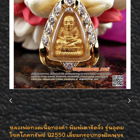
หลวงพ่อทวดเนื้อทองคำ พิมพ์เตารีดจิ๋ว รุ่นอุดม
โชคโภคทรัพย์ ปี2550 เลี่ยมกรอบทองฝังเพชร