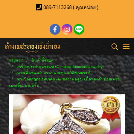
089-7113268 ( คุณหน่อย )
หน้าแรก
สินค้าทั้งหมด
เครื่องประดับเพชรแท้ (Genuine Diamond Jewelry)
พระเนื้อทองคำ กรอบพระทองคำฝังเพชรแท้
พระปิดตาญาณวิทยาคม ๗๒ หลวงพ่อคูณ เนื้อทองคำ ล้อมเพชร
เบลเยี่ยมสวยกริ๊ป