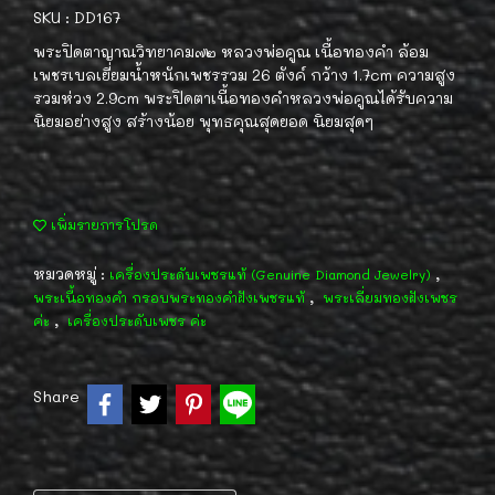
SKU : DD167
พระปิดตาญาณวิทยาคม๗๒ หลวงพ่อคูณ เนื้อทองคำ ล้อม
เพชรเบลเยี่ยมน้ำหนักเพชรรวม 26 ตังค์ กว้าง 1.7cm ความสูง
รวมห่วง 2.9cm พระปิดตาเนื้อทองคำหลวงพ่อคูณได้รับความ
นิยมอย่างสูง สร้างน้อย พุทธคุณสุดยอด นิยมสุดๆ
เพิ่มรายการโปรด
หมวดหมู่ :
,
เครื่องประดับเพชรแท้ (Genuine Diamond Jewelry)
,
พระเนื้อทองคำ กรอบพระทองคำฝังเพชรแท้
พระเลี่ยมทองฝังเพชร
,
ค่ะ
เครื่องประดับเพชร ค่ะ
Share