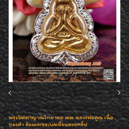
พระปิดตาญาณวิทยาคม ๗๒ หลวงพ่อคูณ เนื้อ
ทองคำ ล้อมเพชรเบลเยี่ยมสวยกริ๊ป