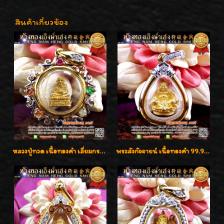
สินค้าเกี่ยวข้อง
หลวงปู่ทวด เนื้อทองคำ เลี่ยมกรอบทองคำประดับเพชรแท้และพลอยนพเก้า น่ารักมากๆค่ะ
พระสังกัจจายน์ เนื้อทองคำ 99.99%