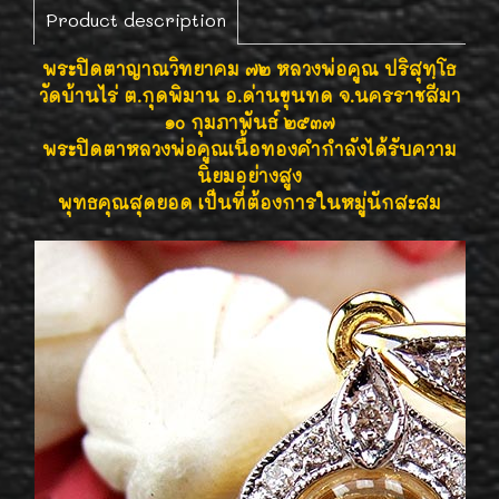
Product description
พระปิดตาญาณวิทยาคม ๗๒ หลวงพ่อคูณ ปริสุทฺโธ
วัดบ้านไร่ ต.กุดพิมาน อ.ด่านขุนทด จ.นครราชสีมา
๑๐ กุมภาพันธ์ ๒๕๓๗
พระปิดตาหลวงพ่อคูณเนื้อทองคำกำลังได้รับความ
นิยมอย่างสูง
พุทธคุณสุดยอด เป็นที่ต้องการในหมู่นักสะสม