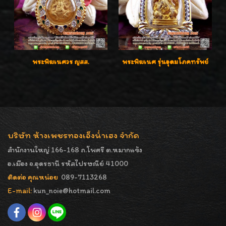
พระพิฆเนศวร ญสส.
พระพิฆเนศ รุ่นอุดมโภคทรัพย์
บริษัท ห้างเพชรทองเอ็งน่ำเฮง จำกัด
สำนักงานใหญ่ 166-168 ถ.โพศรี ต.หมากแข้ง
อ.เมือง จ.อุดรธานี รหัสไปรษณีย์ 41000
ติดต่อ คุณหน่อย
089-7113268
E-mail:
kun_noie@hotmail.com